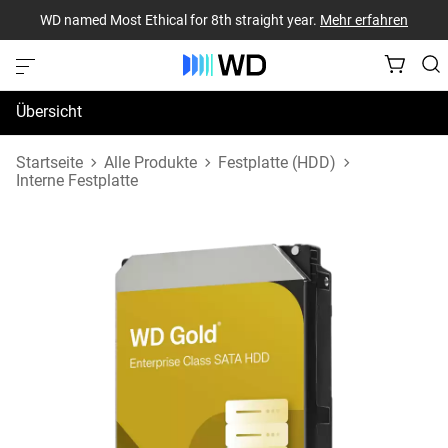
WD named Most Ethical for 8th straight year.
Mehr erfahren
Übersicht
Technische Daten
Startseite
Alle Produkte
Festplatte (HDD)
Interne Festplatte
Support und Ressourcen