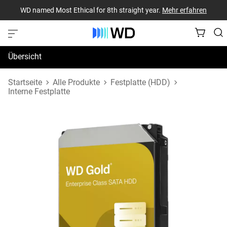
WD named Most Ethical for 8th straight year.
Mehr erfahren
Übersicht
Technische Daten
Startseite
Alle Produkte
Festplatte (HDD)
Interne Festplatte
Support und Ressourcen