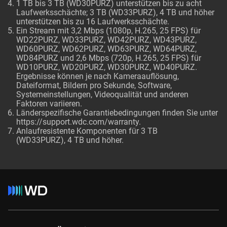
1 TB bis 3 TB (WD30PURZ) unterstützen bis zu acht
Laufwerksschächte; 3 TB (WD33PURZ), 4 TB und höher
unterstützen bis zu 16 Laufwerksschächte.
Ein Stream mit 3,2 Mbps (1080p, H.265, 25 FPS) für
WD22PURZ, WD33PURZ, WD42PURZ, WD43PURZ,
WD60PURZ, WD62PURZ, WD63PURZ, WD64PURZ,
WD84PURZ und 2,6 Mbps (720p, H.265, 25 FPS) für
WD10PURZ, WD20PURZ, WD30PURZ, WD40PURZ.
Ergebnisse können je nach Kameraauflösung,
Dateiformat, Bildern pro Sekunde, Software,
Systemeinstellungen, Videoqualität und anderen
Faktoren variieren.
Länderspezifische Garantiebedingungen finden Sie unter
https://support.wdc.com/warranty
.
Anlaufresistente Komponenten für 3 TB
(WD33PURZ), 4 TB und höher.