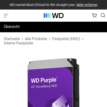
WD named Most Ethical for 8th straight year.
Mehr erfahren
Übersicht
Technische Daten
Startseite
Alle Produkte
Festplatte (HDD)
Interne Festplatte
Support und Ressourcen