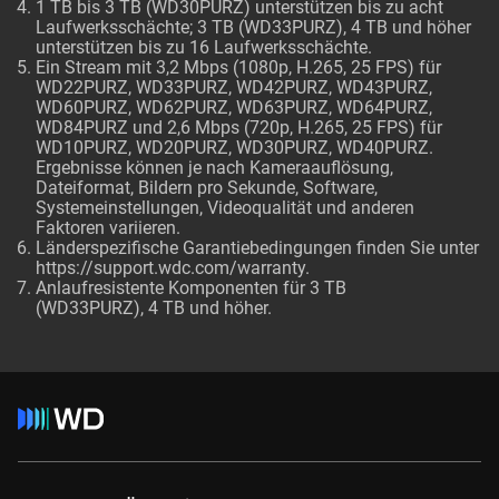
1 TB bis 3 TB (WD30PURZ) unterstützen bis zu acht
Laufwerksschächte; 3 TB (WD33PURZ), 4 TB und höher
unterstützen bis zu 16 Laufwerksschächte.
Ein Stream mit 3,2 Mbps (1080p, H.265, 25 FPS) für
WD22PURZ, WD33PURZ, WD42PURZ, WD43PURZ,
WD60PURZ, WD62PURZ, WD63PURZ, WD64PURZ,
WD84PURZ und 2,6 Mbps (720p, H.265, 25 FPS) für
WD10PURZ, WD20PURZ, WD30PURZ, WD40PURZ.
Ergebnisse können je nach Kameraauflösung,
Dateiformat, Bildern pro Sekunde, Software,
Systemeinstellungen, Videoqualität und anderen
Faktoren variieren.
Länderspezifische Garantiebedingungen finden Sie unter
https://support.wdc.com/warranty
.
Anlaufresistente Komponenten für 3 TB
(WD33PURZ), 4 TB und höher.