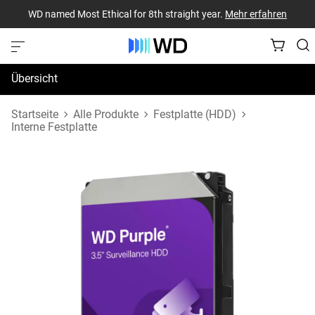
WD named Most Ethical for 8th straight year.
Mehr erfahren
Übersicht
Technische Daten
Startseite
Alle Produkte
Festplatte (HDD)
Interne Festplatte
Support und Ressourcen