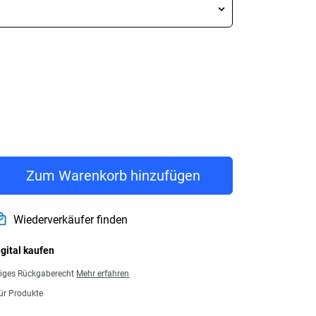
rice € 176,99
Zum Warenkorb hinzufügen
Wiederverkäufer finden
igital kaufen
giges Rückgaberecht
Mehr erfahren
für Produkte