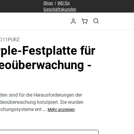
Shop
|
WD für
Geschäftskunden
D11PURZ
le-Festplatte für
deoüberwachung
-
ten sind für die Herausforderungen der
Videoüberwachung konzipiert. Sie wurden
wachungssysteme ent
...
Mehr anzeigen