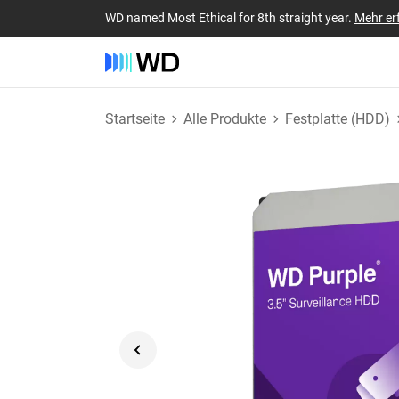
WD named Most Ethical for 8th straight year.
Mehr er
Startseite
Alle Produkte
Festplatte (HDD)