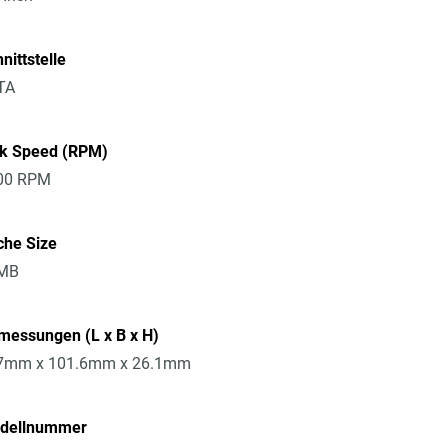
nittstelle
TA
sk Speed (RPM)
00 RPM
che Size
MB
messungen (L x B x H)
7mm x 101.6mm x 26.1mm
dellnummer