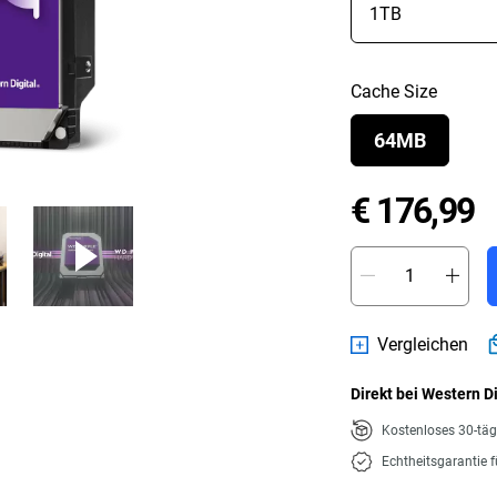
Cache Size
64MB
P
€ 176,99
Vergleichen
Direkt bei Western D
Kostenloses 30-tä
Echtheitsgarantie 