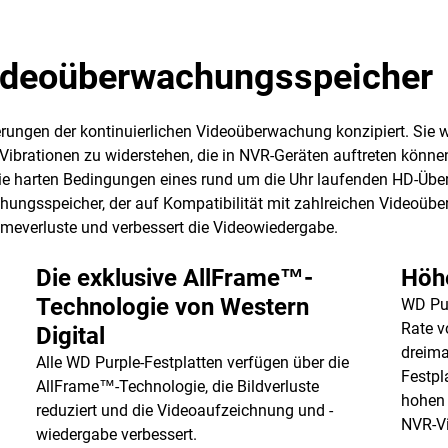
ideoüberwachungsspeicher
erungen der kontinuierlichen Videoüberwachung konzipiert. Sie
ibrationen zu widerstehen, die in NVR-Geräten auftreten können
ür die harten Bedingungen eines rund um die Uhr laufenden HD-Ü
chungsspeicher, der auf Kompatibilität mit zahlreichen Videoü
ameverluste und verbessert die Videowiedergabe.
Die exklusive AllFrame™-
Höh
Technologie von Western
WD Pur
Rate v
Digital
dreima
Alle WD Purple-Festplatten verfügen über die
Festpl
AllFrame™-Technologie, die Bildverluste
hohen
reduziert und die Videoaufzeichnung und -
NVR-V
wiedergabe verbessert.