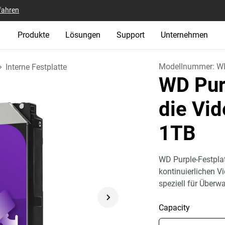
fahren
Produkte
Lösungen
Support
Unternehmen
Modellnummer:
W
Interne Festplatte
WD Purp
die Vi
1TB
WD Purple-Festplat
kontinuierlichen 
speziell für Über
Capacity