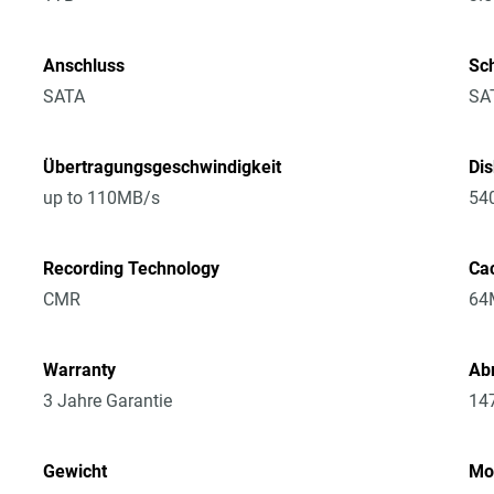
Anschluss
Sch
SATA
SA
Übertragungsgeschwindigkeit
Di
up to 110MB/s
54
Recording Technology
Ca
CMR
64
Warranty
Ab
3 Jahre Garantie
14
Gewicht
Mo