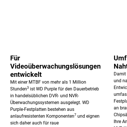
Für
Umfa
Videoüberwachungslösungen
Naht
entwickelt
Damit 
und na
Mit einer MTBF von mehr als 1 Million
Entwic
3
Stunden
ist WD Purple für den Dauerbetrieb
umfass
in handelsüblichen DVR- und NVR-
Festpl
Überwachungssystemen ausgelegt. WD
an br
Purple-Festplatten bestehen aus
Chipsä
7
anlaufresistenten Komponenten
und eignen
Ihre A
sich daher auch für raue