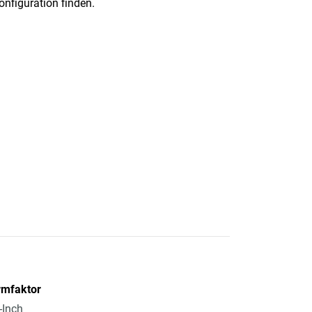
nfiguration finden.
rmfaktor
-Inch