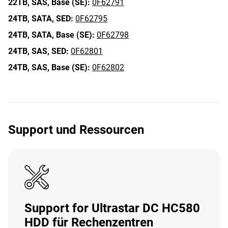
22TB,
SAS,
Base (SE):
0F62791
24TB,
SATA,
SED:
0F62795
24TB,
SATA,
Base (SE):
0F62798
24TB,
SAS,
SED:
0F62801
24TB,
SAS,
Base (SE):
0F62802
Support und Ressourcen
Support for Ultrastar DC HC580
HDD für Rechenzentren