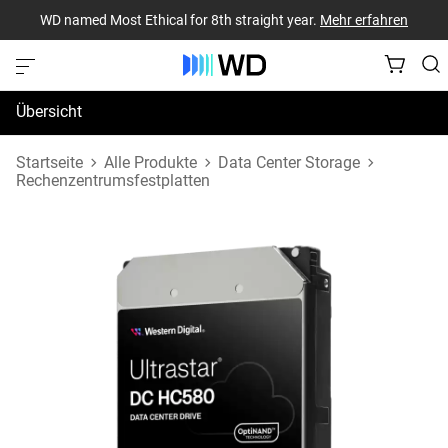
WD named Most Ethical for 8th straight year.
Mehr erfahren
Übersicht
Technische Daten
Startseite
Alle Produkte
Data Center Storage
Rechenzentrumsfestplatten
Support und Ressourcen