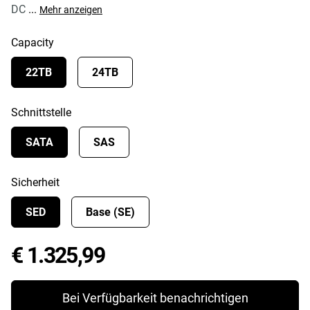
DC
...
Mehr anzeigen
Capacity
22TB
24TB
Schnittstelle
SATA
SAS
Sicherheit
SED
Base (SE)
Price € 1.325,99
€ 1.325,99
Bei Verfügbarkeit benachrichtigen