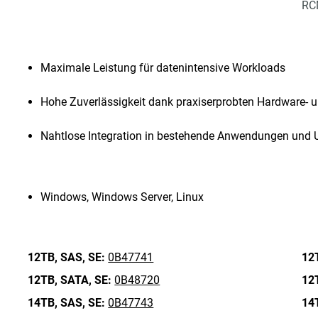
RCM
Maximale Leistung für datenintensive Workloads
Hohe Zuverlässigkeit dank praxiserprobten Hardware- 
Nahtlose Integration in bestehende Anwendungen un
Windows, Windows Server, Linux
12TB,
SAS,
SE:
0B47741
12
12TB,
SATA,
SE:
0B48720
12
14TB,
SAS,
SE:
0B47743
14