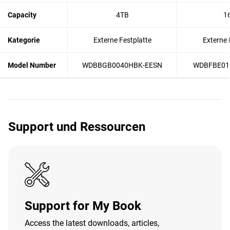
Capacity
4TB
1
Kategorie
Externe Festplatte
Externe 
Model Number
WDBBGB0040HBK-EESN
WDBFBE01
Support und Ressourcen
Support for My Book
Access the latest downloads, articles,