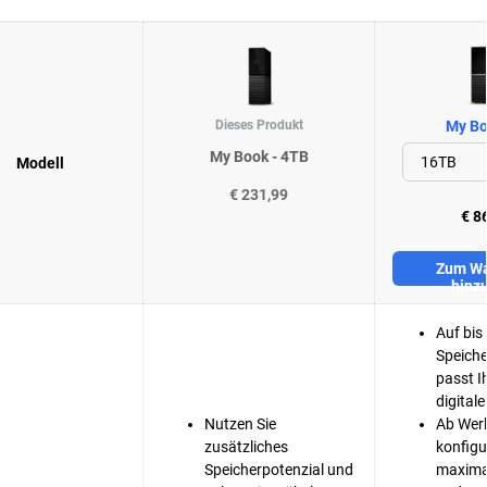
Dieses Produkt
My Bo
My Book - 4TB
Modell
€ 231,99
€ 8
Zum Wa
hinz
Auf bis
Speiche
passt I
digitale
Nutzen Sie
Ab Werk
zusätzliches
konfigur
Speicherpotenzial und
maxima