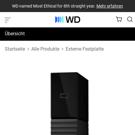
WD named Most Ethical for 8th straight year.
Mehr erfahren
Übersicht
Technische Daten
Startseite
Alle Produkte
Externe Festplatte
Support und Ressourcen