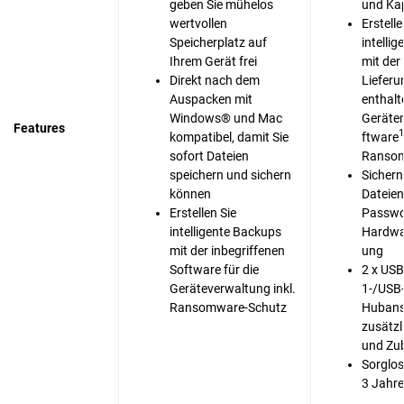
geben Sie mühelos
und Ka
wertvollen
Erstelle
Speicherplatz auf
intelli
Ihrem Gerät frei
mit der
Direkt nach dem
Liefer
Auspacken mit
enthal
Windows® und Mac
Geräte
Features
1
kompatibel, damit Sie
ftware
sofort Dateien
Ransom
speichern und sichern
Sichern
können
Dateien
Erstellen Sie
Passwo
intelligente Backups
Hardwa
mit der inbegriffenen
ung
Software für die
2 x USB
Geräteverwaltung inkl.
1-/USB-
Ransomware-Schutz
Hubans
zusätzl
und Zu
Sorglos
3 Jahre