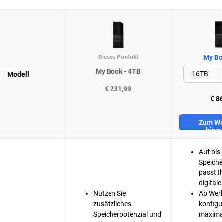
Dieses Produkt
My Bo
My Book - 4TB
Modell
€ 231,99
€ 8
Zum Wa
hinz
Auf bis
Speiche
passt I
digitale
Nutzen Sie
Ab Werk
zusätzliches
konfigur
Speicherpotenzial und
maxima