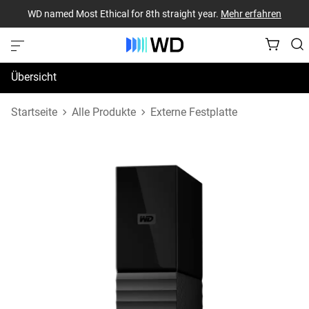
WD named Most Ethical for 8th straight year.
Mehr erfahren
Übersicht
Technische Daten
Startseite
Alle Produkte
Externe Festplatte
Support und Ressourcen