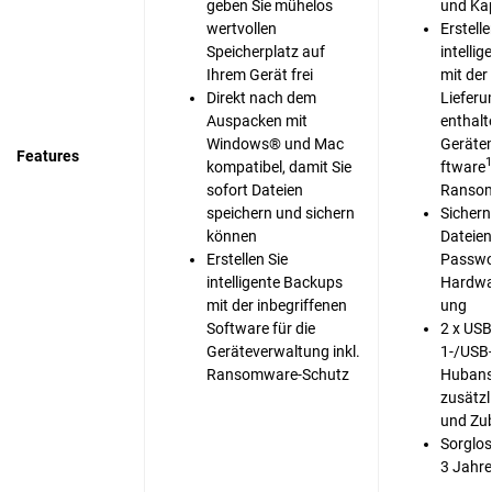
geben Sie mühelos
und Ka
wertvollen
Erstelle
Speicherplatz auf
intelli
Ihrem Gerät frei
mit der
Direkt nach dem
Liefer
Auspacken mit
enthal
Windows® und Mac
Geräte
Features
1
kompatibel, damit Sie
ftware
sofort Dateien
Ransom
speichern und sichern
Sichern
können
Dateien
Erstellen Sie
Passwo
intelligente Backups
Hardwa
mit der inbegriffenen
ung
Software für die
2 x USB
Geräteverwaltung inkl.
1-/USB-
Ransomware-Schutz
Hubans
zusätzl
und Zu
Sorglos
3 Jahre