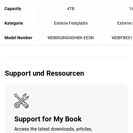
Capacity
4TB
1
Kategorie
Externe Festplatte
Externe 
Model Number
WDBBGB0040HBK-EESN
WDBFBE01
Support und Ressourcen
Support for My Book
Access the latest downloads, articles,