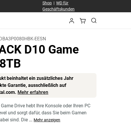
Shop
|
WD für
Geschäftskunden
DBA3P0080HBK-EESN
ACK D10 Game
 8TB
kt beinhaltet ein zusätzliches Jahr
te Garantie, ausschließlich auf
tal.com.
Mehr erfahren
Game Drive hebt Ihre Konsole oder Ihren PC
evel und sorgt dafür, dass Sie beim Gamen
abei sind. Die
...
Mehr anzeigen