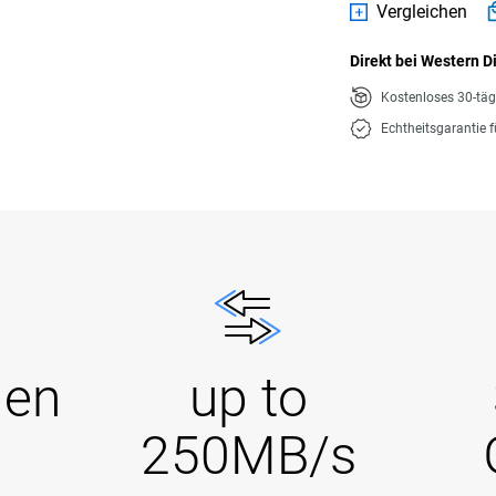
Vergleichen
Direkt bei Western D
Kostenloses 30-tä
Echtheitsgarantie 
Gen
up to
250MB/s