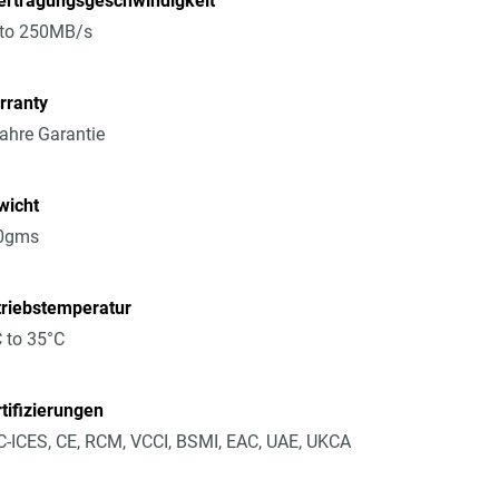
ertragungsgeschwindigkeit
 to 250MB/s
rranty
ahre Garantie
wicht
0gms
triebstemperatur
 to 35°C
tifizierungen
-ICES, CE, RCM, VCCI, BSMI, EAC, UAE, UKCA