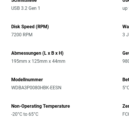
Schnittstelle
Üb
USB 3.2 Gen 1
up
Disk Speed (RPM)
Wa
7200 RPM
3 J
Abmessungen (L x B x H)
Ge
195mm x 125mm x 44mm
98
Modellnummer
Be
WDBA3P0080HBK-EESN
5°C
Non-Operating Temperature
Zer
-20°C to 65°C
FCC