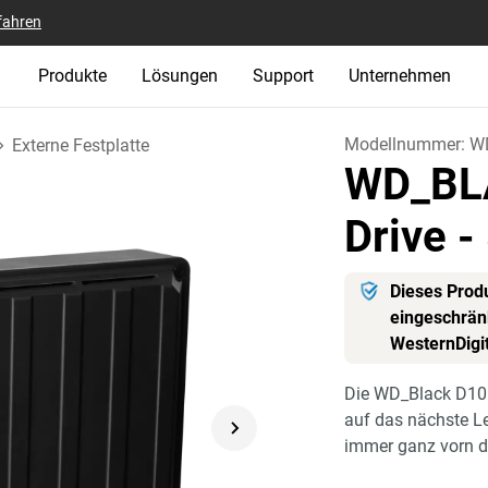
fahren
Produkte
Lösungen
Support
Unternehmen
Modellnummer:
W
Externe Festplatte
WD_BL
Drive
-
Dieses Produ
eingeschränk
WesternDigi
Die WD_Black D10 
auf das nächste L
immer ganz vorn d