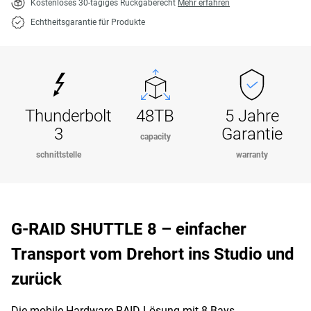
Kostenloses 30-tägiges Rückgaberecht
Mehr erfahren
Echtheitsgarantie für Produkte
Thunderbolt
48TB
5 Jahre
3
Garantie
capacity
schnittstelle
warranty
G-RAID SHUTTLE 8 – einfacher
Transport vom Drehort ins Studio und
zurück
Die mobile Hardware RAID-Lösung mit 8 Bays,