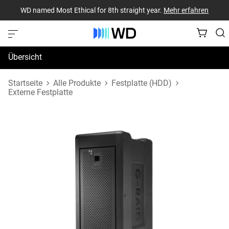
WD named Most Ethical for 8th straight year.
Mehr erfahren
Übersicht
Technische Daten
Startseite
Alle Produkte
Festplatte (HDD)
Externe Festplatte
Support und Ressourcen