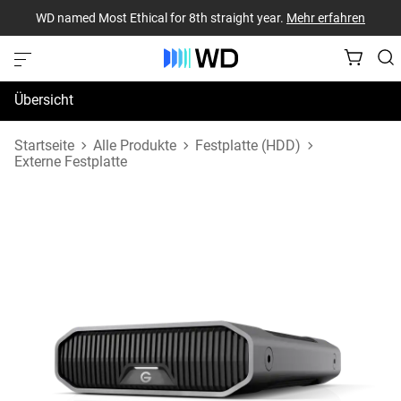
WD named Most Ethical for 8th straight year.
Mehr erfahren
Übersicht
Technische Daten
Startseite
Alle Produkte
Festplatte (HDD)
Externe Festplatte
Support und Ressourcen