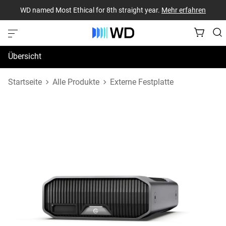
WD named Most Ethical for 8th straight year.
Mehr erfahren
Übersicht
Technische Daten
Startseite
Alle Produkte
Externe Festplatte
Support und Ressourcen