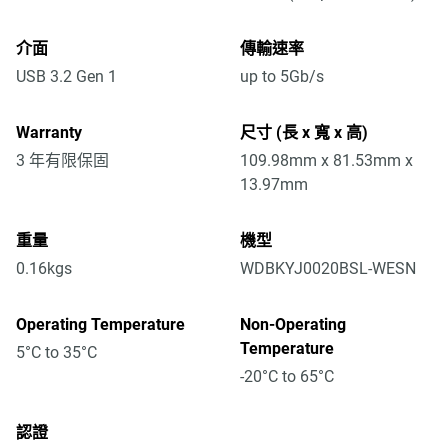
介面
傳輸速率
USB 3.2 Gen 1
up to 5Gb/s
Warranty
尺寸 (長 x 寬 x 高)
3 年有限保固
109.98mm x 81.53mm x
13.97mm
重量
機型
0.16kgs
WDBKYJ0020BSL-WESN
Operating Temperature
Non-Operating
Temperature
5°C to 35°C
-20°C to 65°C
認證