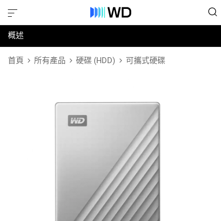
概述
規格
首頁
所有產品
硬碟 (HDD)
可攜式硬碟
支援與資源