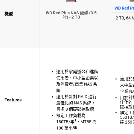
WD Red P
WD Red Plus NAS 硬碟 (3.5
機型
吋) - 2 TB
適用於家庭辦公和進階
使用者、中小型企業以
適用於
及消費者/商業 NAS 系
大中型
統
企業 N
適用於針對 RAID 進行
用於針對
Features
佳化的 
最佳化的 NAS 系統，
碟抽取
最多 8 個硬碟抽取槽
額定工
額定工作負載為
550TB
1
180TB/年
，MTBF 為
達 25
100 萬小時