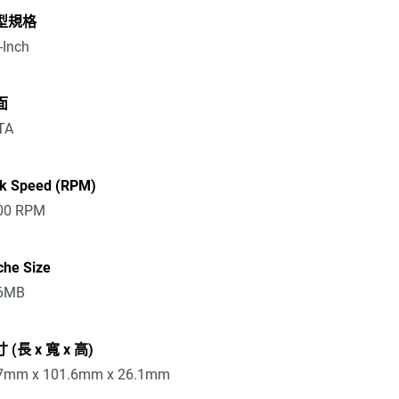
型規格
-Inch
面
TA
sk Speed (RPM)
00 RPM
che Size
6MB
 (長 x 寬 x 高)
7mm x 101.6mm x 26.1mm