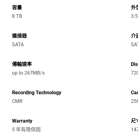
容量
外
8 TB
3.5
連接器
介
SATA
SA
傳輸速率
Di
up to 267MB/s
72
Recording Technology
Ca
CMR
25
Warranty
尺寸
5 年有限保固
14