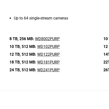
Up to 64 single-stream cameras
8 TB,
256 MB:
WD8002PURP
10 
10 TB,
512 MB:
WD102PURP
12 
12 TB,
512 MB:
WD122PURP
14
18 TB,
512 MB:
WD181PURP
22
24 TB,
512 MB:
WD241PURP
26