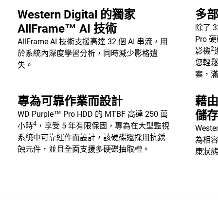
Western Digital 的獨家
多
AllFrame™ AI 技術
除了 3
Pro
AllFrame AI 技術支援高達 32 個 AI 串流，用
2
影機
於系統內深度學習分析，同時減少影格遺
您輕
失。
案，
專為可靠作業而設計
藉由
儲
WD Purple™ Pro HDD 的 MTBF 高達 250 萬
4
小時
，享受 5 年有限保固，專為在大型監視
Wester
系統中可靠運作而設計，該硬碟還採用抗銹
為相
蝕元件，並且全面支援多硬碟抽取槽。
康狀