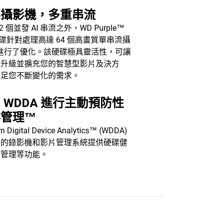
部攝影機，多重串流
2 個並發 AI 串流之外，WD Purple™
 硬碟針對處理高達 64 個高畫質單串流攝
進行了優化。該硬碟極具靈活性，可讓
鬆升級並擴充您的智慧型影片及決方
滿足您不斷變化的需求。
 WDDA 進行主動預防性
存管理™
n Digital Device Analytics™ (WDDA)
容的錄影機和影片管理系統提供硬碟健
態管理等功能。