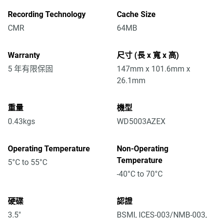
Recording Technology
Cache Size
CMR
64MB
Warranty
尺寸 (長 x 寬 x 高)
5 年有限保固
147mm x 101.6mm x
26.1mm
重量
機型
0.43kgs
WD5003AZEX
Operating Temperature
Non-Operating
Temperature
5°C to 55°C
-40°C to 70°C
硬碟
認證
3.5"
BSMI, ICES-003/NMB-003,