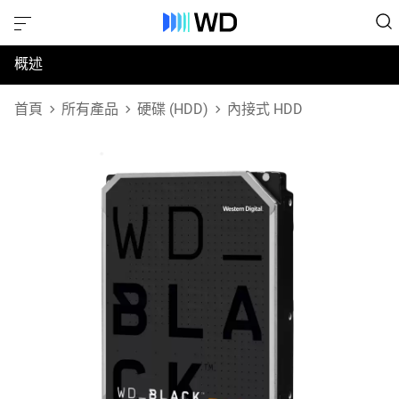
概述
規格
首頁
所有產品
硬碟 (HDD)
內接式 HDD
支援與資源