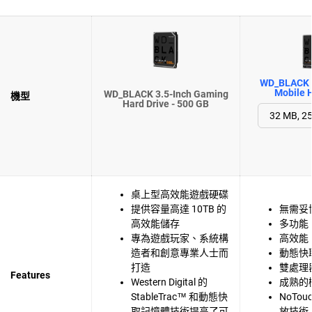
WD_BLACK 
Mobile H
WD_BLACK 3.5-Inch Gaming
機型
Hard Drive - 500 GB
桌上型高效能遊戲硬碟
提供容量高達 10TB 的
無需妥
高效能儲存
多功能
專為遊戲玩家、系統構
高效能
造者和創意專業人士而
動態快
打造
雙處理
Features
Western Digital 的
成熟的
StableTrac™ 和動態快
NoTo
取記憶體技術提高了可
放技術