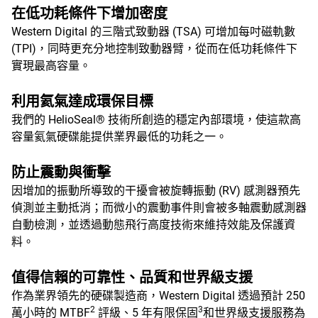
在低功耗條件下增加密度
Western Digital 的三階式致動器 (TSA) 可增加每吋磁軌數
(TPI)，同時更充分地控制致動器臂，從而在低功耗條件下
實現最高容量。
利用氦氣達成環保目標
我們的 HelioSeal® 技術所創造的穩定內部環境，使這款高
容量氦氣硬碟能提供業界最低的功耗之一。
防止震動與衝擊
因增加的振動所導致的干擾會被旋轉振動 (RV) 感測器預先
偵測並主動抵消；而微小的震動事件則會被多軸震動感測器
自動檢測，並透過動態飛行高度技術來維持效能及保護資
料。
值得信賴的可靠性、品質和世界級支援
作為業界領先的硬碟製造商，Western Digital 透過預計 250
2
3
萬小時的 MTBF
評級、5 年有限保固
和世界級支援服務為