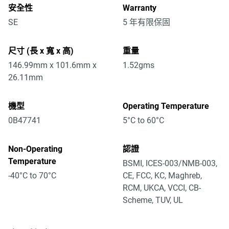
安全性
Warranty
SE
5 年有限保固
尺寸 (長 x 寬 x 高)
重量
146.99mm x 101.6mm x
1.52gms
26.11mm
機型
Operating Temperature
0B47741
5°C to 60°C
Non-Operating
認證
Temperature
BSMI, ICES-003/NMB-003,
-40°C to 70°C
CE, FCC, KC, Maghreb,
RCM, UKCA, VCCI, CB-
Scheme, TUV, UL