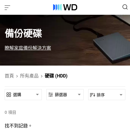
備份硬碟
瞭解家庭備份解決方案
首頁
所有產品
硬碟 (HDD)
選購
篩選器
排序
0
項目
找不到記錄。