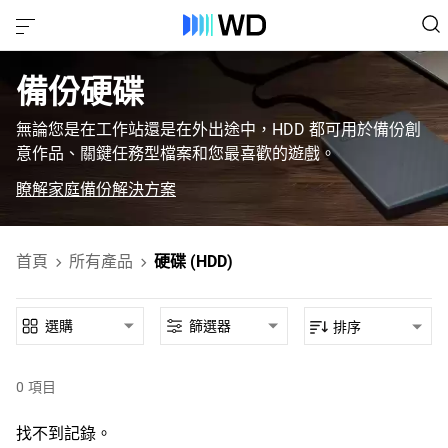
備份硬碟
無論您是在工作站還是在外出途中，HDD 都可用於備份創
意作品、關鍵任務型檔案和您最喜歡的遊戲。
瞭解家庭備份解決方案
首頁
所有產品
硬碟 (HDD)
選購
篩選器
排序
0
項目
找不到記錄。