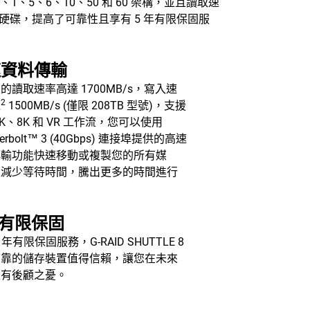
1、5、6、10、50 和 60 架構，並且讀取速
tar™ 企業級硬碟，提高了可靠性且享有 5 年有限保固服
速資料傳輸
的讀取速率高達 1700MB/s，寫入速
2
達
1500MB/s (僅限 208TB 型號)，支援
4K、8K 和 VR 工作流，您可以使用
derbolt™ 3 (40Gbps) 連接埠提供的高速
傳輸功能快速移動或複製您的所有媒
以減少等待時間，騰出更多的時間進行
。
年有限保固
 年有限保固服務，G-RAID SHUTTLE 8
可靠的儲存裝置值得信賴，讓您在未來
沒有後顧之憂。