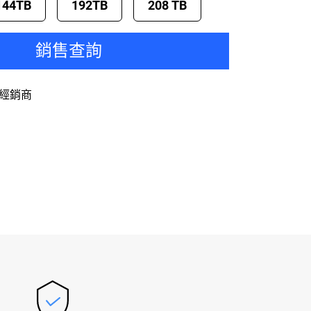
144TB
192TB
208 TB
銷售查詢
經銷商