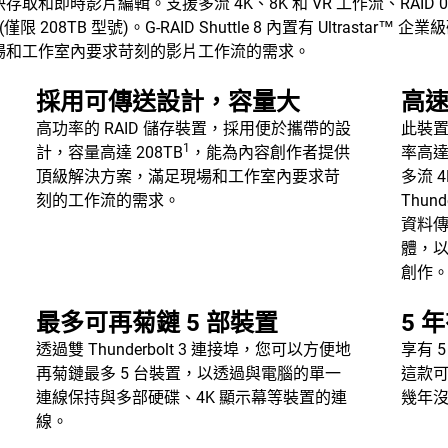
時影片編輯。支援多流 4K、8K 和 VR 工作流、RAID 0、
(僅限 208TB 型號)。G-RAID Shuttle 8 內置有 Ultras
場和工作室內要求苛刻的影片工作流的需求。
採用可傳送設計，容量大
高
高功率的 RAID 儲存裝置，採用便於攜帶的設
此裝置
1
計，容量高達 208TB
，能為內容創作者提供
率高
頂級解決方案，滿足現場和工作室內要求苛
多流 
刻的工作流的需求。
Thun
資料
體，
創作
最多可再菊鏈 5 部裝置
5 
透過雙 Thunderbolt 3 連接埠，您可以方便地
享有 5
再菊鏈最多 5 台裝置，以透過與電腦的單一
這款
連線保持與多部硬碟、4K 顯示幕等裝置的連
幾年
線。