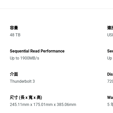
容量
連
48 TB
US
Sequential Read Performance
Se
Up to 1900MB/s
Up
介面
Di
Thunderbolt 3
72
尺寸 (長 x 寬 x 高)
Wa
245.11mm x 175.01mm x 385.06mm
5