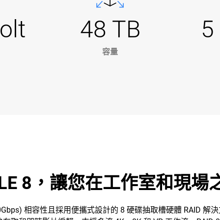
olt
48 TB
5
容量
HUTTLE 8，讓您在工作室和現
USB-C™ (10Gbps) 相容性且採用便攜式設計的 8 硬碟抽取槽硬體 R