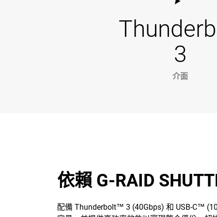
Thunderb
3
介面
依賴 G-RAID S
配備 Thunderbolt™ 3 (40Gbps) 和 