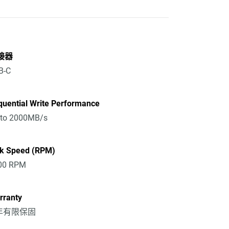
接器
B-C
quential Write Performance
 to 2000MB/s
sk Speed (RPM)
00 RPM
rranty
 年有限保固