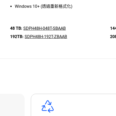
Windows 10+ (透過重新格式化)
48 TB:
SDPH48H-048T-SBAAB
14
192TB:
SDPH48H-192T-ZBAAB
20