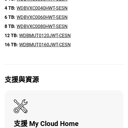
4 TB:
WDBVXC0040HWT-SESN
6 TB:
WDBVXC0060HWT-SESN
8 TB:
WDBVXC0080HWT-SESN
12 TB:
WDBMUT0120JWT-CESN
16 TB:
WDBMUT0160JWT-CESN
支援與資源
支援 My Cloud Home