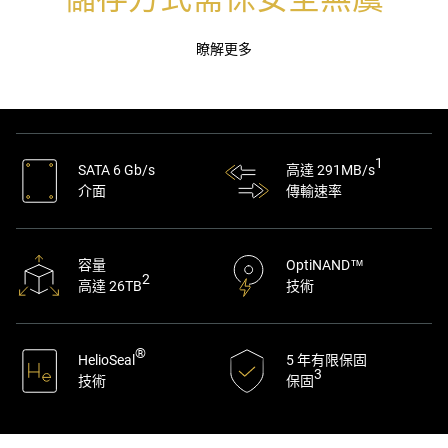
瞭解更多
1
SATA 6 Gb/s
高達 291MB/s
介面
傳輸速率
容量
OptiNAND™
2
高達 26TB
技術
®
HelioSeal
5 年有限保固
3
技術
保固