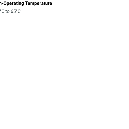
n-Operating Temperature
°C to 65°C
能