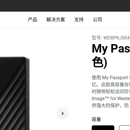
产品
解决方案
支持
公司
型号:
WDBPKJ004
My Pas
色)
使用 My Pass
忆。这款高容量存
时随地轻松访问珍贵文
Image™ for Weste
供强大的保护，防
容量