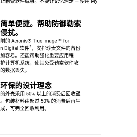
勒索软件威胁。不要让记忆溜走 — 使用 My
份简单便捷。帮助防御勒索
件侵扰。
 Acronis® True Image™ for
2
rn Digital 软件
，安排珍贵文件的备份
更加容易。还能帮助强化重要应用程
保护计算机系统，使其免受勒索软件攻
成的数据丢失。
持环保的设计理念
的外壳采用 50% 以上的消费后回收塑
。包装材料由超过 50% 的消费后再生
制成，可完全回收利用。