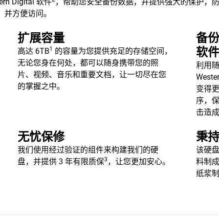
rn Digital 软件
，帮助您安全备份数据，并提供强大的保护，防止
忆，并方便访问。
扩展容量
备
1
软
高达 6TB
的容量为您提供充足的存储空间，
无论您身在何处，都可以随身携带您的照
利用随附的
片、视频、音乐和重要文档，让一切尽在您
Weste
的掌握之中。
变得
序，
击造
无忧保修
秉
我们使用经过验证的组件来构建我们的硬
该硬盘
3
盘，并提供 3 年有限质保
，让您更加安心。
料制成
纸浆