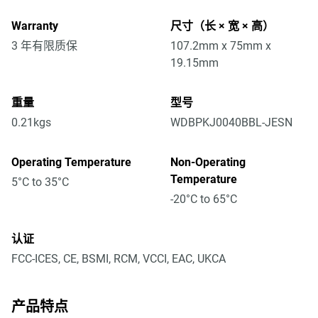
Warranty
尺寸（长 × 宽 × 高）
3 年有限质保
107.2mm x 75mm x
19.15mm
重量
型号
0.21kgs
WDBPKJ0040BBL-JESN
Operating Temperature
Non-Operating
Temperature
5°C to 35°C
-20°C to 65°C
认证
FCC-ICES, CE, BSMI, RCM, VCCI, EAC, UKCA
产品特点