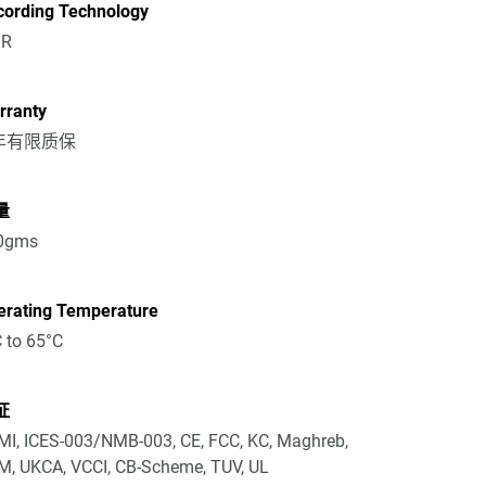
cording Technology
R
rranty
 年有限质保
量
0gms
erating Temperature
 to 65°C
证
I, ICES-003/NMB-003, CE, FCC, KC, Maghreb,
, UKCA, VCCI, CB-Scheme, TUV, UL