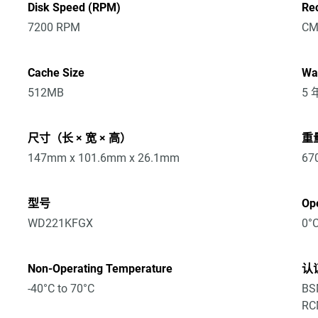
Disk Speed (RPM)
Re
7200 RPM
CM
Cache Size
Wa
512MB
5
尺寸（长 × 宽 × 高）
重
147mm x 101.6mm x 26.1mm
67
型号
Op
WD221KFGX
0°C
Non-Operating Temperature
认
-40°C to 70°C
BSM
RCM