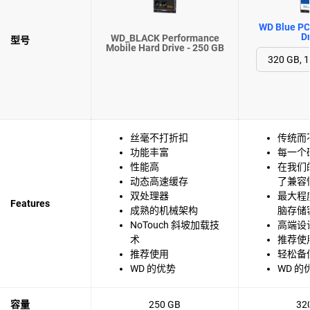
WD Blue PC
Dr
WD_BLACK Performance
型号
Mobile Hard Drive - 250 GB
丝毫不打折扣
传统而
功能丰富
每一个
性能高
在我们
动态高速缓存
了兼容
双处理器
最大程
Features
成熟的机械架构
脑存储
NoTouch 斜坡加载技
高端设
术
推荐使
推荐使用
轻松备
WD 的优势
WD 的
容量
250 GB
32