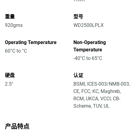
重量
型号
920gms
WD2500LPLX
Operating Temperature
Non-Operating
Temperature
60°C to °C
-40°C to 65°C
硬盘
认证
2.5"
BSMI, ICES-003/NMB-003,
CE, FCC, KC, Maghreb,
RCM, UKCA, VCCI, CB-
Scheme, TUV, UL
产品特点