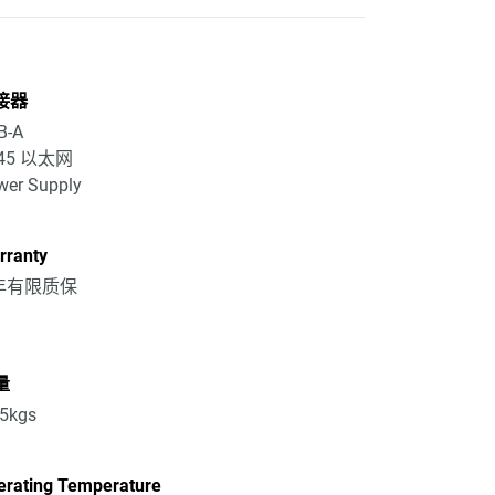
接器
B-A
45 以太网
wer Supply
rranty
 年有限质保
量
05kgs
erating Temperature