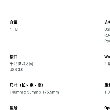
容量
连
4 TB
US
RJ
Po
接口
Wa
千兆位以太网
2
USB 3.0
尺寸（长 × 宽 × 高）
重
140mm x 53mm x 175.5mm
1.
型号
Op