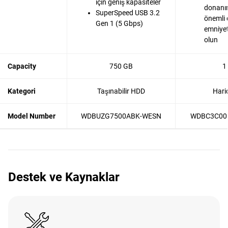
için geniş kapasiteler
donanım
SuperSpeed USB 3.2
önemli 
Gen 1 (5 Gbps)
emniyet
olun
Capacity
750 GB
1
Kategori
Taşınabilir HDD
Hari
Model Number
WDBUZG7500ABK-WESN
WDBC3C00
Destek ve Kaynaklar