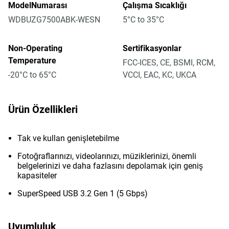
ModelNumarası
Çalışma Sıcaklığı
WDBUZG7500ABK-WESN
5°C to 35°C
Non-Operating
Sertifikasyonlar
Temperature
FCC-ICES, CE, BSMI, RCM,
-20°C to 65°C
VCCI, EAC, KC, UKCA
Ürün Özellikleri
Tak ve kullan genişletebilme
Fotoğraflarınızı, videolarınızı, müziklerinizi, önemli
belgelerinizi ve daha fazlasını depolamak için geniş
kapasiteler
SuperSpeed USB 3.2 Gen 1 (5 Gbps)
Uyumluluk