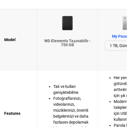
My Passp
Model
WD Elements Taşınabilir -
750 GB
Her yer
götüreb
Tak ve kullan
arttırıl
genişletebilme
için şı
Fotoğraflarınızı,
Modern 
videolarınızı,
taleple
müziklerinizi, önemli
Features
için US
belgelerinizi ve daha
kullanı
fazlasını depolamak
Parola 