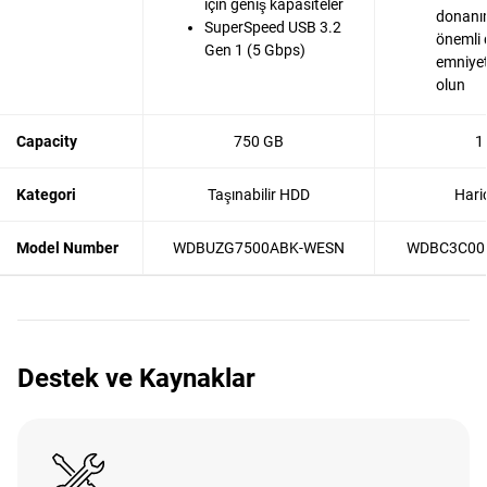
için geniş kapasiteler
donanım
SuperSpeed USB 3.2
önemli 
Gen 1 (5 Gbps)
emniyet
olun
Capacity
750 GB
1
Kategori
Taşınabilir HDD
Hari
Model Number
WDBUZG7500ABK-WESN
WDBC3C00
Destek ve Kaynaklar