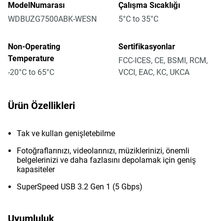
ModelNumarası
Çalışma Sıcaklığı
WDBUZG7500ABK-WESN
5°C to 35°C
Non-Operating
Sertifikasyonlar
Temperature
FCC-ICES, CE, BSMI, RCM,
-20°C to 65°C
VCCI, EAC, KC, UKCA
Ürün Özellikleri
Tak ve kullan genişletebilme
Fotoğraflarınızı, videolarınızı, müziklerinizi, önemli
belgelerinizi ve daha fazlasını depolamak için geniş
kapasiteler
SuperSpeed USB 3.2 Gen 1 (5 Gbps)
Uyumluluk