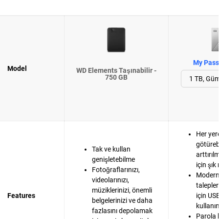
My Passp
Model
WD Elements Taşınabilir -
750 GB
Her yer
götüreb
Tak ve kullan
arttırıl
genişletebilme
için şı
Fotoğraflarınızı,
Modern 
videolarınızı,
taleple
müziklerinizi, önemli
Features
için US
belgelerinizi ve daha
kullanı
fazlasını depolamak
Parola 