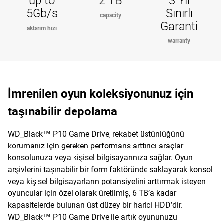
up to
2 TB
3 Yıl
5Gb/s
Sınırlı
capacity
Garanti
aktarım hızı
warranty
İmrenilen oyun koleksiyonunuz için
taşınabilir depolama
WD_Black™ P10 Game Drive, rekabet üstünlüğünü
korumanız için gereken performans arttırıcı araçları
konsolunuza veya kişisel bilgisayarınıza sağlar. Oyun
arşivlerini taşınabilir bir form faktöründe saklayarak konsol
veya kişisel bilgisayarların potansiyelini arttırmak isteyen
oyuncular için özel olarak üretilmiş, 6 TB’a kadar
kapasitelerde bulunan üst düzey bir harici HDD’dir.
WD_Black™ P10 Game Drive ile artık oyununuzu