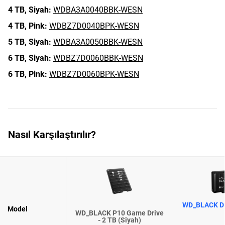
4 TB,
Siyah:
WDBA3A0040BBK-WESN
4 TB,
Pink:
WDBZ7D0040BPK-WESN
5 TB,
Siyah:
WDBA3A0050BBK-WESN
6 TB,
Siyah:
WDBZ7D0060BBK-WESN
6 TB,
Pink:
WDBZ7D0060BPK-WESN
Nasıl Karşılaştırılır?
WD_BLACK D1
Model
WD_BLACK P10 Game Drive
- 2 TB (Siyah)