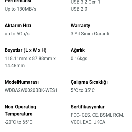
Performansı
USB 3.2 Gen 1
Up to 130MB/s
USB 2.0
Aktarım Hızı
Warranty
up to 5Gb/s
3 Yıl Sınırlı Garanti
Boyutlar (L x W x H)
Ağırlık
118.11mm x 87.88mm x
0.16kgs
14.48mm
ModelNumarası
Çalışma Sıcaklığı
WDBA2W0020BBK-WES1
5°C to 35°C
Non-Operating
Sertifikasyonlar
Temperature
FCC-ICES, CE, BSMI, RCM,
-20°C to 65°C
VCCI, EAC, UKCA