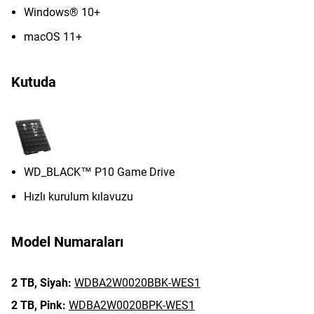
Windows® 10+
macOS 11+
Kutuda
WD_BLACK™ P10 Game Drive
Hızlı kurulum kılavuzu
Model Numaraları
2 TB,
Siyah:
WDBA2W0020BBK-WES1
2 TB,
Pink:
WDBA2W0020BPK-WES1