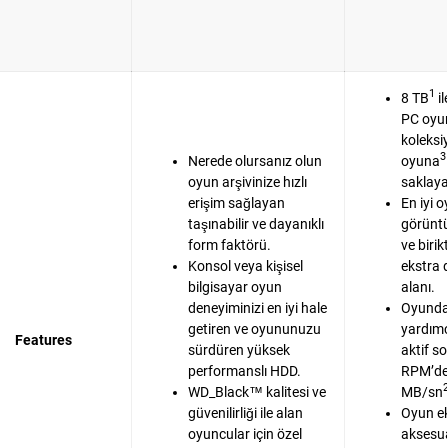
1
8 TB
il
PC oyu
koleks
3
Nerede olursanız olun
oyuna
oyun arşivinize hızlı
saklayab
erişim sağlayan
En iyi 
taşınabilir ve dayanıklı
görüntü
form faktörü.
ve birik
Konsol veya kişisel
ekstra
bilgisayar oyun
alanı.
deneyiminizi en iyi hale
Oyunda
getiren ve oyununuzu
yardımc
Features
sürdüren yüksek
aktif s
performanslı HDD.
RPM’de
WD_Black™ kalitesi ve
MB/sn
güvenilirliği ile alan
Oyun ek
oyuncular için özel
aksesuar