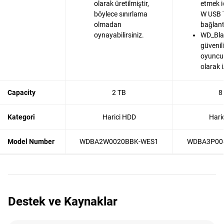
olarak üretilmiştir,
etmek iç
böylece sınırlama
W USB T
olmadan
bağlantı
oynayabilirsiniz.
WD_Blac
güvenilir
oyuncul
olarak ü
Capacity
2 TB
8
Kategori
Harici HDD
Hari
Model Number
WDBA2W0020BBK-WES1
WDBA3P00
Destek ve Kaynaklar