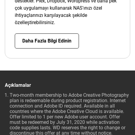
destekler. Plex, Dropbox, Wordpress ve daha pek
çok uygulamayı kullanarak NAS'ınızı özel
ihtiyaçlarınızı karşılayacak şekilde
özelleştirebilirsiniz.
Daha Fazla Bilgi Edinin
Açıklamalar
Two-month membership to Adobe Creative Photography
plan is redeemable during product registration. Internet
connection and Adobe ID required. Available in all
countries where the Adobe Creative Cloud is available.
Offer limited to 1 per new Adobe user account. Offer
must be redeemed by July 31, 2020 while activation
code supplies lasts. WD reserves the right to change or
discontinue this offer at any time without notice.