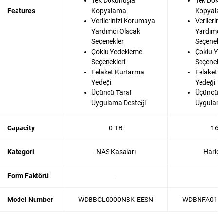
Tek Dokunuşla
Tek Do
Features
Kopyalama
Kopya
Verilerinizi Korumaya
Veriler
Yardımcı Olacak
Yardımc
Seçenekler
Seçenek
Çoklu Yedekleme
Çoklu 
Seçenekleri
Seçenek
Felaket Kurtarma
Felake
Yedeği
Yedeği
Üçüncü Taraf
Üçüncü
Uygulama Desteği
Uygula
Capacity
0 TB
16
Kategori
NAS Kasaları
Hari
Form Faktörü
-
Model Number
WDBBCL0000NBK-EESN
WDBNFA01