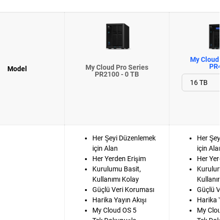
My Cloud 
PR
My Cloud Pro Series
Model
PR2100 - 0 TB
Her Şeyi Düzenlemek
Her Şe
için Alan
için Ala
Her Yerden Erişim
Her Yer
Kurulumu Basit,
Kurulum
Kullanımı Kolay
Kullanı
Güçlü Veri Koruması
Güçlü V
Harika Yayın Akışı
Harika 
My Cloud OS 5
My Clo