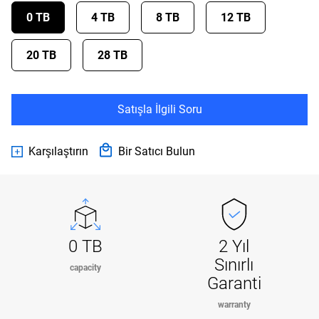
0 TB
4 TB
8 TB
12 TB
20 TB
28 TB
Satışla İlgili Soru
Karşılaştırın
Bir Satıcı Bulun
0 TB
2 Yıl
Sınırlı
capacity
Garanti
warranty