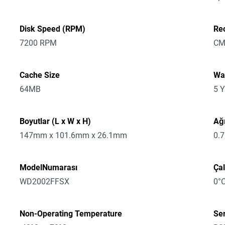
Disk Speed (RPM)
Re
7200 RPM
CM
Cache Size
Wa
64MB
5 Y
Boyutlar (L x W x H)
Ağı
147mm x 101.6mm x 26.1mm
0.
ModelNumarası
Çal
WD2002FFSX
0°C
Non-Operating Temperature
Ser