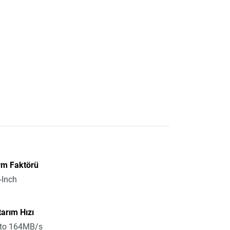
rm Faktörü
-Inch
arım Hızı
 to 164MB/s