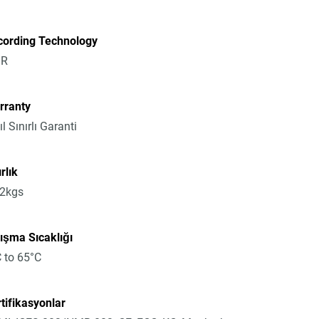
cording Technology
R
rranty
ıl Sınırlı Garanti
rlık
72kgs
ışma Sıcaklığı
 to 65°C
tifikasyonlar