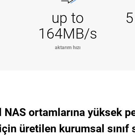
up to
5
164MB/s
aktarım hızı
l NAS ortamlarına yüksek p
çin üretilen kurumsal sınıf s