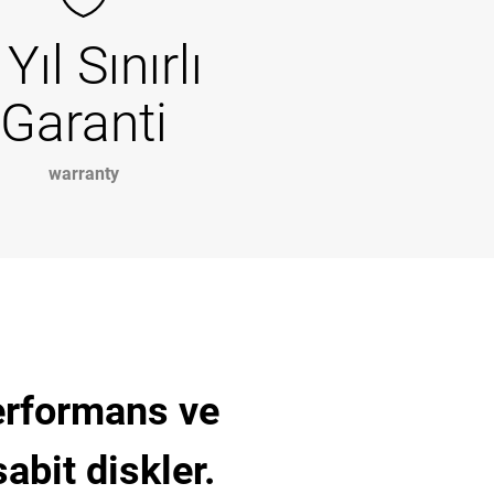
 Yıl Sınırlı
Garanti
warranty
erformans ve
abit diskler.