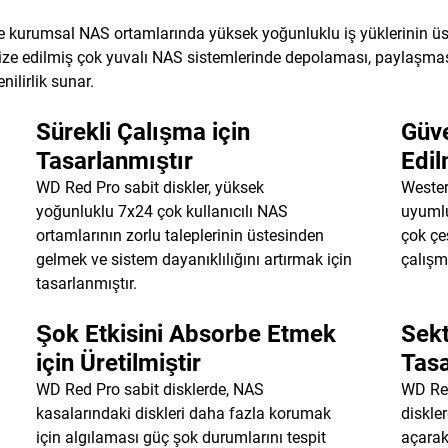
i ve kurumsal NAS ortamlarında yüksek yoğunluklu iş yüklerinin ü
mize edilmiş çok yuvalı NAS sistemlerinde depolaması, paylaşması
nilirlik sunar.
Sürekli Çalışma için
Güve
Tasarlanmıştır
Edil
WD Red Pro sabit diskler, yüksek
Wester
yoğunluklu 7x24 çok kullanıcılı NAS
uyumlu
ortamlarının zorlu taleplerinin üstesinden
çok çeş
gelmek ve sistem dayanıklılığını artırmak için
çalışm
tasarlanmıştır.
Şok Etkisini Absorbe Etmek
Sekt
için Üretilmiştir
Tasa
WD Red Pro sabit disklerde, NAS
WD Red
kasalarındaki diskleri daha fazla korumak
diskle
için algılaması güç şok durumlarını tespit
açarak