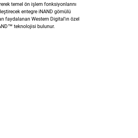
tirerek temel ön işlem fonksiyonlarını
leştirecek entegre iNAND gömülü
tan faydalanan Western Digital’ın özel
ND™ teknolojisi bulunur.