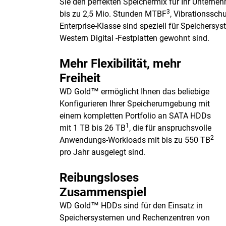
Sie den perfekten Speichermix für Ihr Untern
3
bis zu 2,5 Mio. Stunden MTBF
, Vibrationssch
Enterprise-Klasse sind speziell für Speichers
Western Digital -Festplatten gewohnt sind.
Mehr Flexibilität, mehr
Freiheit
WD Gold™ ermöglicht Ihnen das beliebige
Konfigurieren Ihrer Speicherumgebung mit
einem kompletten Portfolio an SATA HDDs
1
mit 1 TB bis 26 TB
, die für anspruchsvolle
2
Anwendungs-Workloads mit bis zu 550 TB
pro Jahr ausgelegt sind.
Reibungsloses
Zusammenspiel
WD Gold™ HDDs sind für den Einsatz in
Speichersystemen und Rechenzentren von