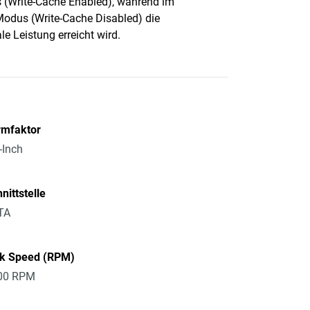
(Write-Cache Enabled), während im
dus (Write-Cache Disabled) die
le Leistung erreicht wird.
rmfaktor
-Inch
nittstelle
TA
sk Speed (RPM)
00 RPM