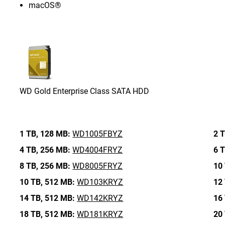
macOS®
WD Gold Enterprise Class SATA HDD
1 TB,
128 MB:
WD1005FBYZ
2 T
4 TB,
256 MB:
WD4004FRYZ
6 T
8 TB,
256 MB:
WD8005FRYZ
10 
10 TB,
512 MB:
WD103KRYZ
12 
14 TB,
512 MB:
WD142KRYZ
16 
18 TB,
512 MB:
WD181KRYZ
20 