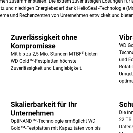
ehmen zusammenstellen. Die extrem zuverlässigen Lösungen für
utz und niedrigen Energiebedarf dank HelioSeal -Technologie 
ysteme und Rechenzentren von Unternehmen entwickelt und bieten
Zuverlässigkeit ohne
Vibr
Kompromisse
WD Gol
Techno
3
Mit bis zu 2,5 Mio. Stunden MTBF
bieten
und Ec
WD Gold™-Festplatten höchste
Rotati
Zuverlässigkeit und Langlebigkeit.
Umgebu
optima
Skalierbarkeit für Ihr
Schu
Unternehmen
Die in
22 TB 
OptiNAND™-Technologie ermöglicht WD
Datens
Gold™-Festplatten mit Kapazitäten von bis