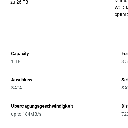
Modus 
zu 26 TB.
WCD-Mo
optima
Capacity
Fo
1 TB
3.5
Anschluss
Sch
SATA
SA
Übertragungsgeschwindigkeit
Di
up to 184MB/s
72