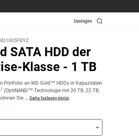
Desteğim
WD1005FBYZ
d SATA HDD der
rise-Klasse
- 1 TB
n Portfolio an WD Gold™ HDDs in Kapazitäten
1
B
(OptiNAND™-Technologie mit 20 TB, 22 TB,
 können Sie
...
Daha fazlasını görün