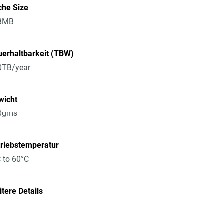
che Size
8MB
erhaltbarkeit (TBW)
0TB/year
wicht
0gms
triebstemperatur
 to 60°C
tere Details