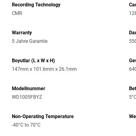
Recording Technology
Ca
CMR
12
Warranty
Dau
5 Jahre Garantie
55
Boyutlar (L x W x H)
Ge
147mm x 101.6mm x 26.1mm
64
Modellnummer
Be
WD1005FBYZ
5°C
Non-Operating Temperature
Wei
-40°C to 70°C