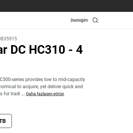
Desteğim
0B35915
tar DC HC310
- 4
C300-series provides low to mid-capacity
nomical to acquire, yet deliver quick and
s for tradi
...
Daha fazlasını görün
 TB