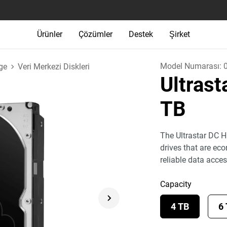
Ürünler
Çözümler
Destek
Şirket
Model Numarası:
ge
Veri Merkezi Diskleri
Ultras
TB
The Ultrastar DC H
drives that are eco
reliable data acces
Capacity
4 TB
6