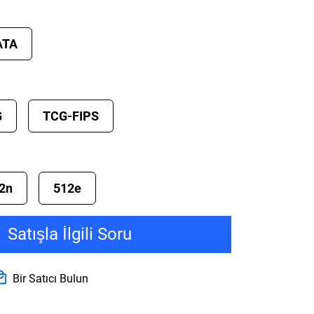
ATA
G
TCG-FIPS
2n
512e
Satışla İlgili Soru
Bir Satıcı Bulun