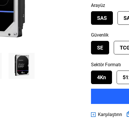
Arayüz
SAS
S
Güvenlik
SE
TC
Sektör Formatı
4Kn
51
Karşılaştırın