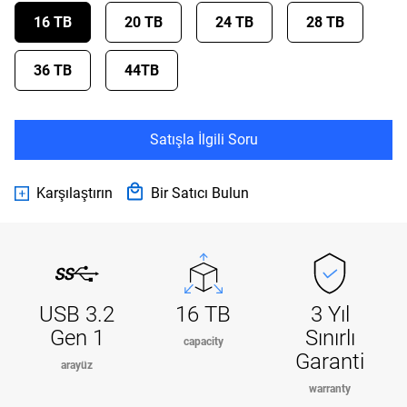
16 TB
20 TB
24 TB
28 TB
36 TB
44TB
Satışla İlgili Soru
Karşılaştırın
Bir Satıcı Bulun
USB 3.2
16 TB
3 Yıl
Gen 1
Sınırlı
capacity
Garanti
arayüz
warranty