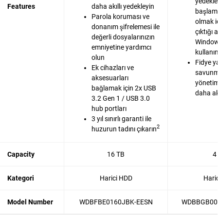
yedekl
Features
daha akıllı yedekleyin
başlam
Parola koruması ve
olmak i
donanım şifrelemesi ile
çıktığı
değerli dosyalarınızın
Window
emniyetine yardımcı
kullanı
olun
Fidye y
Ek cihazları ve
savunma
aksesuarları
yönetimi
bağlamak için 2x USB
daha akı
3.2 Gen 1 / USB 3.0
hub portları
3 yıl sınırlı garanti ile
2
huzurun tadını çıkarın
Capacity
16 TB
4
Kategori
Harici HDD
Hari
Model Number
WDBFBE0160JBK-EESN
WDBBGB00