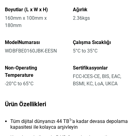
Boyutlar (L x W x H)
Ağırlık
160mm x 100mm x
2.36kgs
180mm
ModelNumarası
Çalışma Sıcaklığı
WDBFBE0160JBK-EESN
5°C to 35°C
Non-Operating
Sertifikasyonlar
Temperature
FCC-ICES-CE, BIS, EAC,
-20°C to 65°C
BSMI, KC, LoA, UKCA
Ürün Özellikleri
1
Tüm dijital dünyanızı 44 TB
’a kadar devasa depolama
kapasitesi ile kolayca arşivleyin