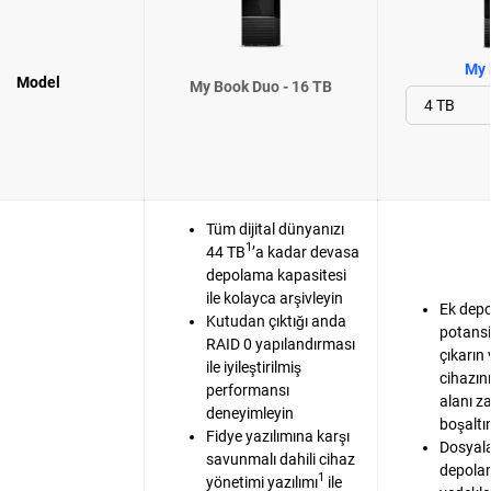
My 
Model
My Book Duo - 16 TB
Tüm dijital dünyanızı
1
44 TB
’a kadar devasa
depolama kapasitesi
ile kolayca arşivleyin
Ek dep
Kutudan çıktığı anda
potansi
RAID 0 yapılandırması
çıkarın 
ile iyileştirilmiş
cihazın
performansı
alanı z
deneyimleyin
boşaltı
Fidye yazılımına karşı
Dosyala
savunmalı dahili cihaz
depola
1
yönetimi yazılımı
ile