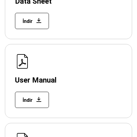
Data Sheet
İndir
User Manual
İndir