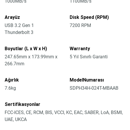
1000MB/s
1100MB/s
Arayüz
Disk Speed (RPM)
USB 3.2 Gen 1
7200 RPM
Thunderbolt 3
Boyutlar (L x W x H)
Warranty
247.65mm x 173.99mm x
5 Yıl Sınırlı Garanti
266.7mm
Ağırlık
ModelNumarası
7.6kg
SDPH34H-024T-MBAAB
Sertifikasyonlar
FCC-ICES, CE, RCM, BIS, VCCI, KC, EAC, SABER, LoA, BSMI,
UAE, UKCA