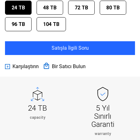
24 TB
48 TB
72 TB
80 TB
96 TB
104 TB
Satışla İlgili Soru
Karşılaştırın
Bir Satıcı Bulun
24 TB
5 Yıl
Sınırlı
capacity
Garanti
warranty