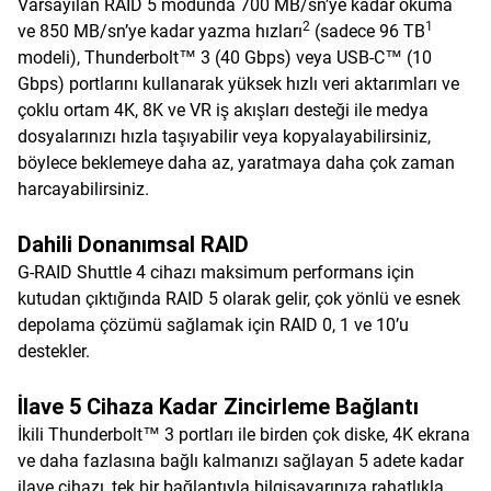
Varsayılan RAID 5 modunda 700 MB/sn’ye kadar okuma
2
1
ve 850 MB/sn’ye kadar yazma hızları
(sadece 96 TB
modeli), Thunderbolt™ 3 (40 Gbps) veya USB-C™ (10
Gbps) portlarını kullanarak yüksek hızlı veri aktarımları ve
çoklu ortam 4K, 8K ve VR iş akışları desteği ile medya
dosyalarınızı hızla taşıyabilir veya kopyalayabilirsiniz,
böylece beklemeye daha az, yaratmaya daha çok zaman
harcayabilirsiniz.
Dahili Donanımsal RAID
G-RAID Shuttle 4 cihazı maksimum performans için
kutudan çıktığında RAID 5 olarak gelir, çok yönlü ve esnek
depolama çözümü sağlamak için RAID 0, 1 ve 10’u
destekler.
İlave 5 Cihaza Kadar Zincirleme Bağlantı
İkili Thunderbolt™ 3 portları ile birden çok diske, 4K ekrana
ve daha fazlasına bağlı kalmanızı sağlayan 5 adete kadar
ilave cihazı, tek bir bağlantıyla bilgisayarınıza rahatlıkla