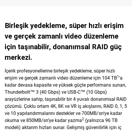
Birleşik yedekleme, süper hızlı erişim
ve gerçek zamanlı video düzenleme
için taşınabilir, donanımsal RAID güç
merkezi.
İçerik profesyonellerine birleşik yedekleme, süper hızlı
1
erişim ve gerçek zamanlı video düzenleme için 104 TB
‘a
kadar devasa kapasite ve yüksek güçte performans sunan,
Thunderbolt™ 3 (40 Gbps) ve USB-C™ (10 Gbps)
arayüzlerine sahip, taşınabilir bir 4 yuvalı donanımsal RAID
çözümü. Çoklu ortam 4K, 8K ve VR iş akışlarını, RAID 0, 1, 5
ve 10 yapılandırmalarını destekler ve 700MB/sn‘ye kadar
2
okuma ve 850MB/sn’ye kadar yazma
(yalnızca 96 TB
modeli) aktarım hızları sunar. Gelişmiş güvenilirlik için iç