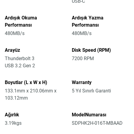
USB-C
Ardışık Okuma
Ardışık Yazma
Performansı
Performansı
480MB/s
480MB/s
Arayüz
Disk Speed (RPM)
Thunderbolt 3
7200 RPM
USB 3.2 Gen 2
Boyutlar (L x W x H)
Warranty
133.1mm x 210.06mm x
5 Yıl Sınırlı Garanti
103.12mm
Ağırlık
ModelNumarası
3.19kgs
SDPHK2H-016T-MBAAD