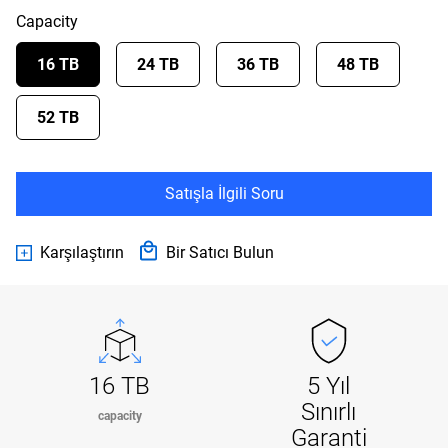
Capacity
16 TB
24 TB
36 TB
48 TB
52 TB
Satışla İlgili Soru
Karşılaştırın
Bir Satıcı Bulun
16 TB
5 Yıl
Sınırlı
capacity
Garanti