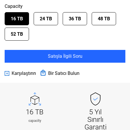
Capacity
16 TB
24 TB
36 TB
48 TB
52 TB
Satışla İlgili Soru
Karşılaştırın
Bir Satıcı Bulun
16 TB
5 Yıl
Sınırlı
capacity
Garanti