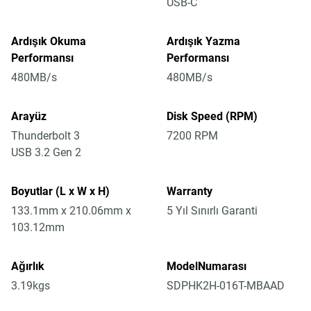
USB-C
Ardışık Okuma
Ardışık Yazma
Performansı
Performansı
480MB/s
480MB/s
Arayüz
Disk Speed (RPM)
Thunderbolt 3
7200 RPM
USB 3.2 Gen 2
Boyutlar (L x W x H)
Warranty
133.1mm x 210.06mm x
5 Yıl Sınırlı Garanti
103.12mm
Ağırlık
ModelNumarası
3.19kgs
SDPHK2H-016T-MBAAD