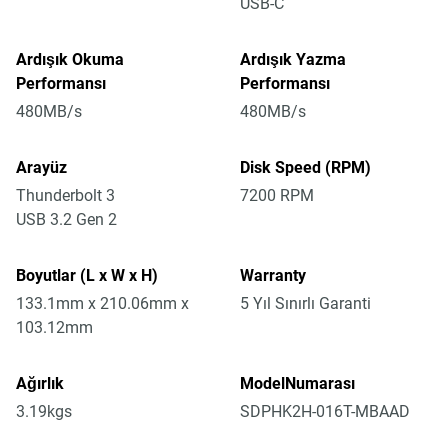
USB-C
Ardışık Okuma
Ardışık Yazma
Performansı
Performansı
480MB/s
480MB/s
Arayüz
Disk Speed (RPM)
Thunderbolt 3
7200 RPM
USB 3.2 Gen 2
Boyutlar (L x W x H)
Warranty
133.1mm x 210.06mm x
5 Yıl Sınırlı Garanti
103.12mm
Ağırlık
ModelNumarası
3.19kgs
SDPHK2H-016T-MBAAD