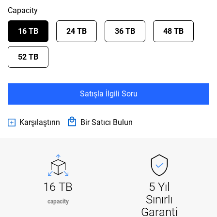
Capacity
16 TB
24 TB
36 TB
48 TB
52 TB
Satışla İlgili Soru
Karşılaştırın
Bir Satıcı Bulun
16 TB
5 Yıl
Sınırlı
capacity
Garanti