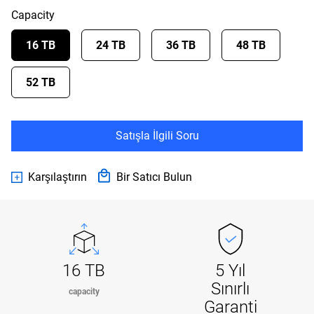
Capacity
16 TB
24 TB
36 TB
48 TB
52 TB
Satışla İlgili Soru
Karşılaştırın
Bir Satıcı Bulun
16 TB
5 Yıl
Sınırlı
capacity
Garanti