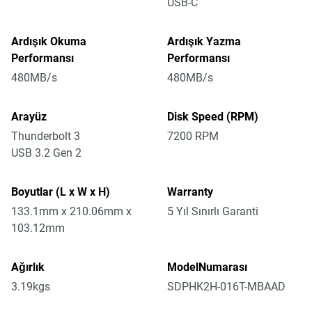
USB-C
Ardışık Okuma
Ardışık Yazma
Performansı
Performansı
480MB/s
480MB/s
Arayüz
Disk Speed (RPM)
Thunderbolt 3
7200 RPM
USB 3.2 Gen 2
Boyutlar (L x W x H)
Warranty
133.1mm x 210.06mm x
5 Yıl Sınırlı Garanti
103.12mm
Ağırlık
ModelNumarası
3.19kgs
SDPHK2H-016T-MBAAD