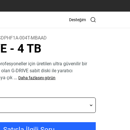
Desteğim
SDPHF1A-004T-MBAAD
VE
- 4 TB
profesyoneller için üretilen ultra güvenilir bir
an G-DRIVE sabit diski ile yaratıcı
aya çık
...
Daha fazlasını görün
Satışla İlgili Soru