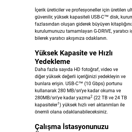
İçerik üreticiler ve profesyoneller için üretilen
güvenilir, yüksek kapasiteli USB-C™ disk, kurums
fazlasından oluşan giderek büyüyen kitaplığını
kurulumunuzu tamamlayan G-DRIVE, yaratıcı içerikl
bilerek yaratıcı akışınıza odaklanın.
Yüksek Kapasite ve Hızlı
Yedekleme
Daha fazla sayıda HD fotoğraf, video ve
diğer yüksek değerli içeriğinizi yedekleyin ve
bunlara erişin. USB-C™ (10 Gbps) portunu
kullanarak 280 MB/sn’ye kadar okuma ve
2
280MB/sn’ye kadar yazma
(22 TB ve 24 TB
1
kapasiteler
) yüksek hızlı veri aktarımları ile
önemli olana odaklanabileceksiniz.
Çalışma İstasyonunuzu