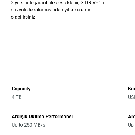
3 yıl sınırlı garanti ile desteklenir, G-DRIVE ’ın
güvenli depolamasından yıllarca emin
olabilirsiniz.
Capacity
Ko
4 TB
US
Ardışık Okuma Performansı
Ar
Up to 250 MB/s
Up