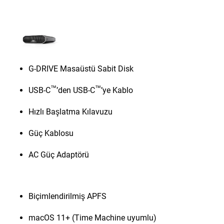
G-DRIVE Masaüstü Sabit Disk
™
™
USB-C
’den USB-C
’ye Kablo
Hızlı Başlatma Kılavuzu
Güç Kablosu
AC Güç Adaptörü
Biçimlendirilmiş APFS
macOS 11+ (Time Machine uyumlu)