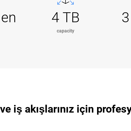
Gen
4 TB
3
capacity
z ve iş akışlarınız için prof