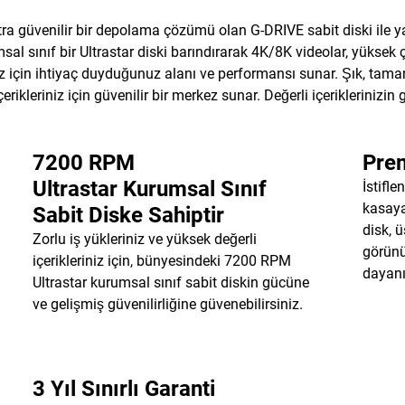
 ultra güvenilir bir depolama çözümü olan G-DRIVE sabit diski ile ya
al sınıf bir Ultrastar diski barındırarak 4K/8K videolar, yüksek 
z için ihtiyaç duyduğunuz alanı ve performansı sunar. Şık, tam
eriniz için güvenilir bir merkez sunar. Değerli içeriklerinizin güv
7200 RPM
Prem
Ultrastar Kurumsal Sınıf
İstifl
kasaya
Sabit Diske Sahiptir
disk, ü
Zorlu iş yükleriniz ve yüksek değerli
görünü
içerikleriniz için, bünyesindeki 7200 RPM
dayanı
Ultrastar kurumsal sınıf sabit diskin gücüne
ve gelişmiş güvenilirliğine güvenebilirsiniz.
3 Yıl Sınırlı Garanti