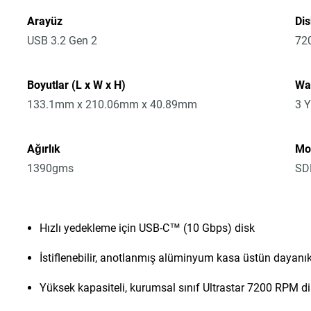
Arayüz
Di
USB 3.2 Gen 2
72
Boyutlar (L x W x H)
Wa
133.1mm x 210.06mm x 40.89mm
3 Y
Ağırlık
Mo
1390gms
SD
Hızlı yedekleme için USB-C™ (10 Gbps) disk
İstiflenebilir, anotlanmış alüminyum kasa üstün dayanık
Yüksek kapasiteli, kurumsal sınıf Ultrastar 7200 RPM di