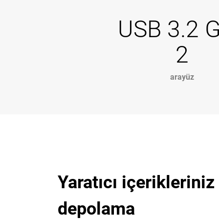
USB 3.2 
2
arayüz
Yaratıcı içeriklerini
depolama