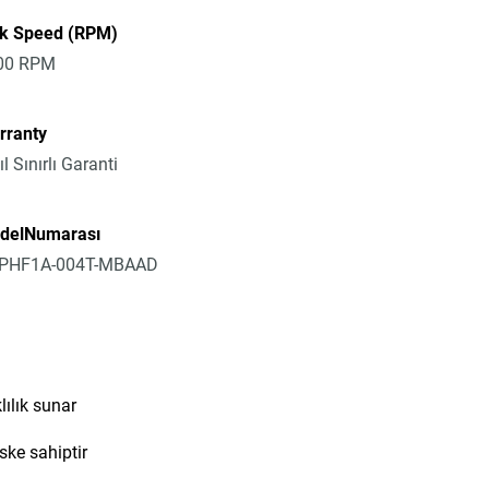
sk Speed (RPM)
00 RPM
rranty
ıl Sınırlı Garanti
delNumarası
PHF1A-004T-MBAAD
lılık sunar
ske sahiptir