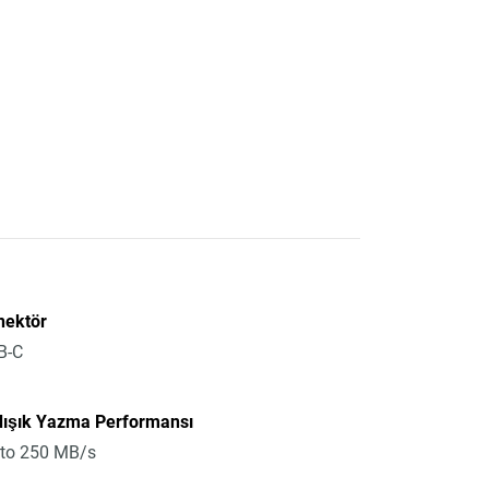
nektör
B-C
dışık Yazma Performansı
 to 250 MB/s