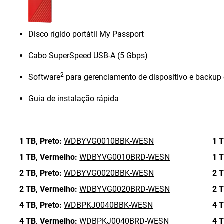
Disco rígido portátil My Passport
Cabo SuperSpeed USB-A (5 Gbps)
2
Software
para gerenciamento de dispositivo e backup
Guia de instalação rápida
1 TB,
Preto:
WDBYVG0010BBK-WESN
1 T
1 TB,
Vermelho:
WDBYVG0010BRD-WESN
1 T
2 TB,
Preto:
WDBYVG0020BBK-WESN
2 T
2 TB,
Vermelho:
WDBYVG0020BRD-WESN
2 T
4 TB,
Preto:
WDBPKJ0040BBK-WESN
4 T
4 TB,
Vermelho:
WDBPKJ0040BRD-WESN
4 T