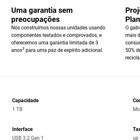
Uma garantia sem
Pro
preocupações
Plan
Nós construímos nossas unidades usando
O gabi
componentes testados e comprovados, e
mais d
oferecemos uma garantia limitada de 3
consu
3
anos
para uma paz de espírito adicional.
50% de
reciclá
Capacidade
Co
1 TB
Mic
Interface
Tax
USB 3.2 Gen 1
up 