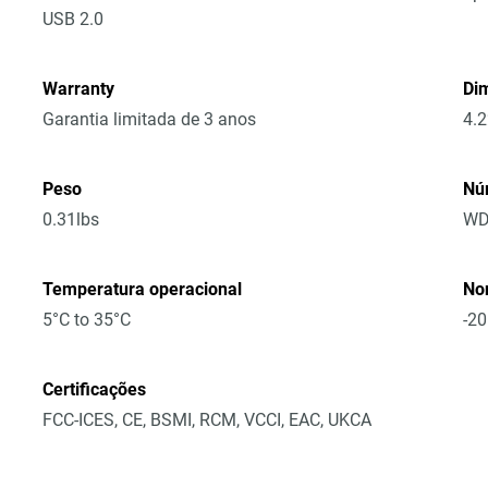
USB 2.0
Warranty
Dim
Garantia limitada de 3 anos
4.2
Peso
Nú
0.31lbs
WD
Temperatura operacional
No
5°C to 35°C
-20
Certificações
FCC-ICES, CE, BSMI, RCM, VCCI, EAC, UKCA