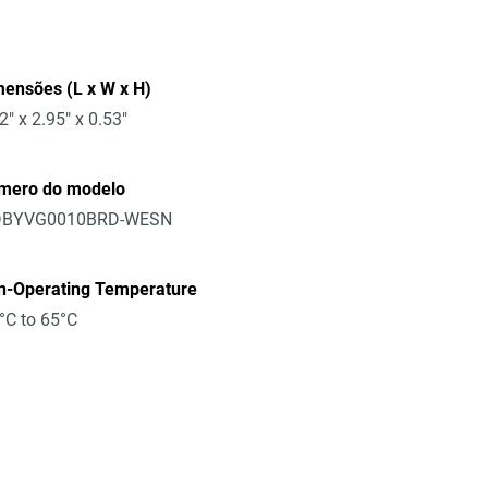
ensões (L x W x H)
2" x 2.95" x 0.53"
mero do modelo
BYVG0010BRD-WESN
n-Operating Temperature
°C to 65°C