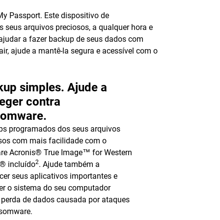
y Passport. Este dispositivo de
seus arquivos preciosos, a qualquer hora e
 ajudar a fazer backup de seus dados com
r, ajude a mantê-la segura e acessível com o
up simples. Ajude a
eger contra
somware.
ps programados dos seus arquivos
sos com mais facilidade com o
re Acronis® True Image™ for Western
2
l® incluído
. Ajude também a
ecer seus aplicativos importantes e
er o sistema do seu computador
 perda de dados causada por ataques
nsomware.