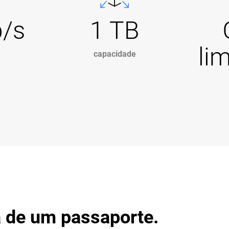
b/s
1 TB
li
a
capacidade
 de um passaporte.