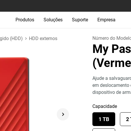
Produtos
Soluções
Suporte
Empresa
Número do Model
ígido (HDD)
HDD externos
My Pas
(Verme
Ajude a salvaguar
em deslocamento co
dispositivo de ar
Capacidade
1 TB
2