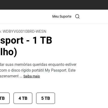
Meu Suporte
o:
WDBYVG0010BRD-WESN
sport
- 1 TB
lho)
dar suas memórias queridas enquanto estiver
m o disco rígido portátil My Passport. Este
mazenament
...
Saiba mais
 TB
4 TB
5 TB