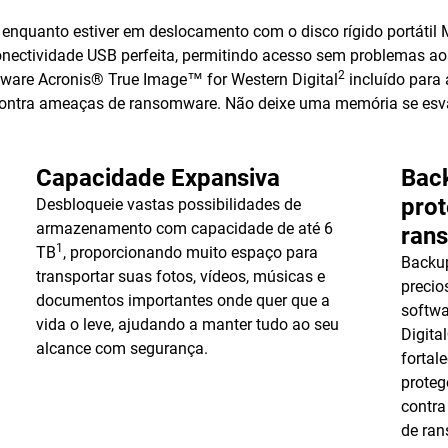
nquanto estiver em deslocamento com o disco rígido portátil M
ectividade USB perfeita, permitindo acesso sem problemas aos 
2
tware Acronis® True Image™ for Western Digital
incluído para
contra ameaças de ransomware. Não deixe uma memória se esvai
Capacidade Expansiva
Back
prot
Desbloqueie vastas possibilidades de
armazenamento com capacidade de até 6
ran
1
TB
, proporcionando muito espaço para
Backu
transportar suas fotos, vídeos, músicas e
precio
documentos importantes onde quer que a
softwa
vida o leve, ajudando a manter tudo ao seu
Digita
alcance com segurança.
fortal
proteg
contra
de ra