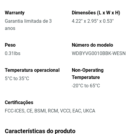
Warranty
Dimensões (L x W x H)
Garantia limitada de 3
4.22" x 2.95" x 0.53"
anos
Peso
Número do modelo
0.31lbs
WDBYVG0010BBK-WESN
Temperatura operacional
Non-Operating
Temperature
5°C to 35°C
-20°C to 65°C
Certificações
FCC-ICES, CE, BSMI, RCM, VCCI, EAC, UKCA
Características do produto