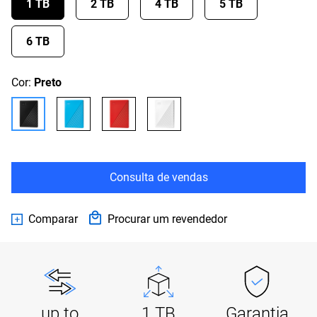
1 TB
2 TB
4 TB
5 TB
6 TB
Cor:
Preto
Consulta de vendas
Comparar
Procurar um revendedor
up to
1 TB
Garantia