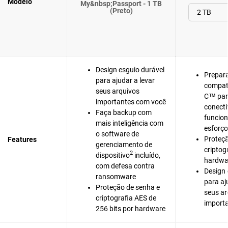
Modelo
My&nbsp;Passport - 1 TB
(Preto)
Design esguio durável
Prepar
para ajudar a levar
compat
seus arquivos
C™ pa
importantes com você
conecti
Faça backup com
funcio
mais inteligência com
esforço
o software de
Proteçã
Features
gerenciamento de
criptog
2
dispositivo
incluído,
hardwar
com defesa contra
Design 
ransomware
para aj
Proteção de senha e
seus ar
criptografia AES de
import
256 bits por hardware