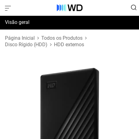
Visão geral
Especificações
Página Inicial
Todos os Produtos
Disco Rígido (HDD)
HDD externos
Suporte e Recursos