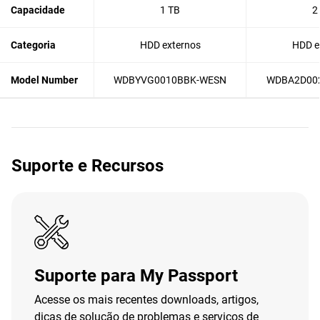
Capacidade
1 TB
2
Categoria
HDD externos
HDD e
Model Number
WDBYVG0010BBK-WESN
WDBA2D00
Suporte e Recursos
Suporte para My Passport
Acesse os mais recentes downloads, artigos,
dicas de solução de problemas e serviços de