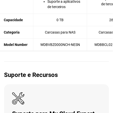
Suporte a aplicativos
de terc
de terceiros
Capacidade
0 TB
28
Categoria
Carcasas para NAS
Carcasas
Model Number
WDBVBZ0000NCH-NESN
WDBBCL02
Suporte e Recursos