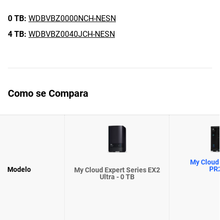
0 TB:
WDBVBZ0000NCH-NESN
4 TB:
WDBVBZ0040JCH-NESN
Como se Compara
My Cloud 
PR
Modelo
My Cloud Expert Series EX2
Ultra - 0 TB