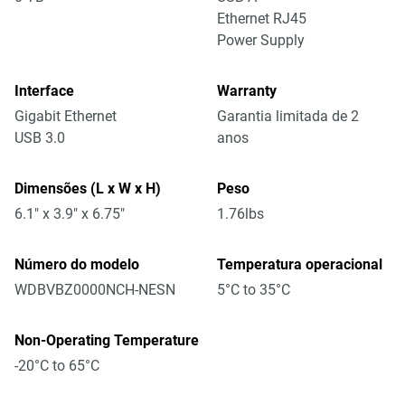
Ethernet RJ45
Power Supply
Interface
Warranty
Gigabit Ethernet
Garantia limitada de 2
USB 3.0
anos
Dimensões (L x W x H)
Peso
6.1" x 3.9" x 6.75"
1.76lbs
Número do modelo
Temperatura operacional
WDBVBZ0000NCH-NESN
5°C to 35°C
Non-Operating Temperature
-20°C to 65°C