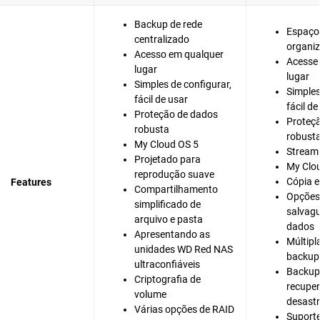
Backup de rede
Espaço
centralizado
organiz
Acesso em qualquer
Acesse
lugar
lugar
Simples de configurar,
Simples
fácil de usar
fácil de
Proteção de dados
Proteç
robusta
robust
My Cloud OS 5
Stream
Projetado para
My Clo
reprodução suave
Cópia 
Features
Compartilhamento
Opções 
simplificado de
salvagu
arquivo e pasta
dados
Apresentando as
Múltipl
unidades WD Red NAS
backup
ultraconfiáveis
Backup
Criptografia de
recupe
volume
desast
Várias opções de RAID
Suporte