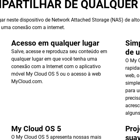
PARTILHAR DE QUALQUER
ar neste dispositivo de Network Attached Storage (NAS) de al
a uma conexão com a internet.
Acesso em qualquer lugar
Simp
de u
Salve, acesse e reproduza seu conteúdo em
qualquer lugar em que você tenha uma
O My C
conexão com a Internet com o aplicativo
rapida
móvel My Cloud OS 5 ou o acesso à web
web, o
MyCloud.com.
simple
para 
precis
acresc
algun
My Cloud OS 5
Pro
sua
O My Cloud OS 5 apresenta nossas mais