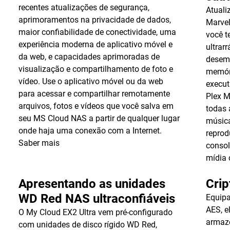
recentes atualizações de segurança,
Atuali
aprimoramentos na privacidade de dados,
Marvel
maior confiabilidade de conectividade, uma
você t
experiência moderna de aplicativo móvel e
ultrar
da web, e capacidades aprimoradas de
desem
visualização e compartilhamento de foto e
memór
vídeo. Use o aplicativo móvel ou da web
execut
para acessar e compartilhar remotamente
Plex 
arquivos, fotos e vídeos que você salva em
todas 
seu MS Cloud NAS a partir de qualquer lugar
músic
onde haja uma conexão com a Internet.
reprod
Saber mais
consol
mídia 
Apresentando as unidades
Crip
WD Red NAS ultraconfiáveis
Equipa
AES, e
O My Cloud EX2 Ultra vem pré-configurado
armaze
com unidades de disco rígido WD Red,