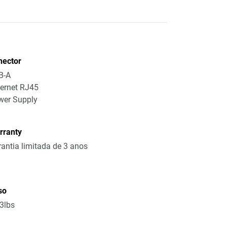
nector
B-A
ernet RJ45
wer Supply
rranty
antia limitada de 3 anos
so
3lbs