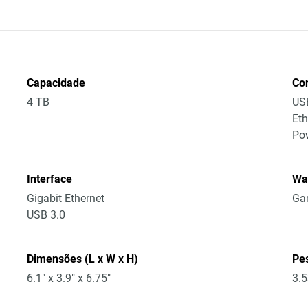
Capacidade
Co
4 TB
US
Eth
Po
Interface
Wa
Gigabit Ethernet
Gar
USB 3.0
Dimensões (L x W x H)
Pe
6.1" x 3.9" x 6.75"
3.5