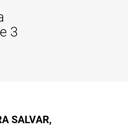
a
e 3
A SALVAR,