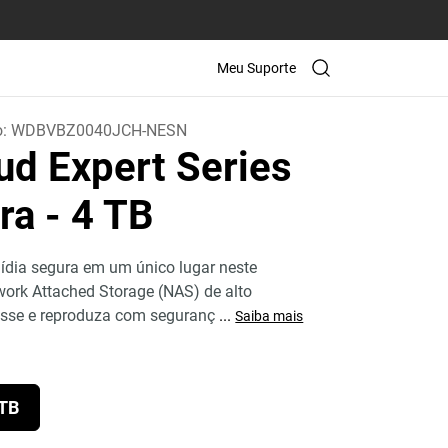
Meu Suporte
o:
WDBVBZ0040JCH-NESN
ud Expert Series
tra
- 4 TB
dia segura em um único lugar neste
work Attached Storage (NAS) de alto
sse e reproduza com seguranç
...
Saiba mais
 TB