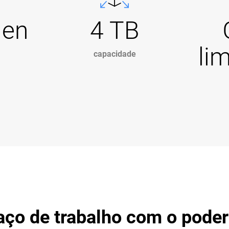
Gen
4 TB
li
capacidade
aço de trabalho com o pode