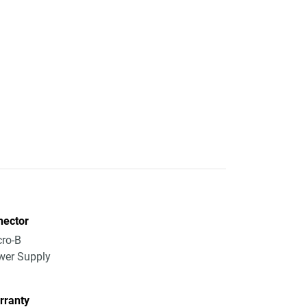
nector
ro-B
wer Supply
rranty