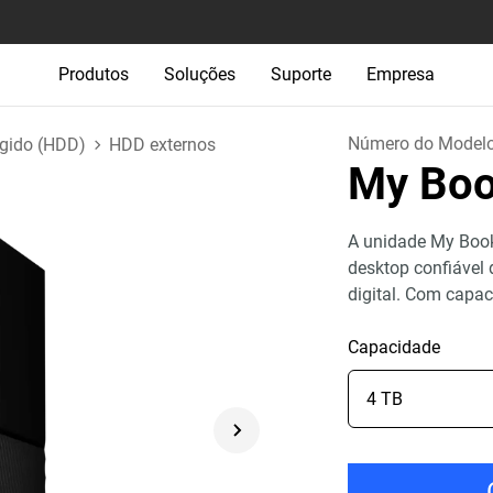
Produtos
Soluções
Suporte
Empresa
Número do Model
ígido (HDD)
HDD externos
My Bo
A unidade My Boo
desktop confiável
digital. Com capa
Capacidade