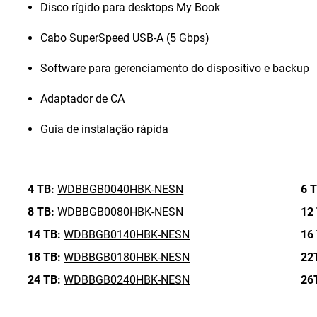
Disco rígido para desktops My Book
Cabo SuperSpeed USB-A (5 Gbps)
Software para gerenciamento do dispositivo e backup
Adaptador de CA
Guia de instalação rápida
4 TB:
WDBBGB0040HBK-NESN
6 T
8 TB:
WDBBGB0080HBK-NESN
12
14 TB:
WDBBGB0140HBK-NESN
16
18 TB:
WDBBGB0180HBK-NESN
22
24 TB:
WDBBGB0240HBK-NESN
26