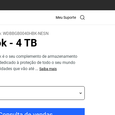
Meu Suporte
o:
WDBBGB0040HBK-NESN
ok
- 4 TB
k é o seu complemento de armazenamento
 dedicado à proteção de todo o seu mundo
cidades que vão até
...
Saiba mais
Consulta de vendas