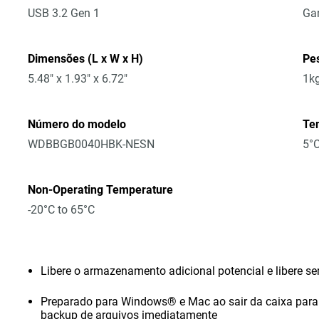
USB 3.2 Gen 1
Gar
Dimensões (L x W x H)
Pe
5.48" x 1.93" x 6.72"
1k
Número do modelo
Te
WDBBGB0040HBK-NESN
5°C
Non-Operating Temperature
-20°C to 65°C
Libere o armazenamento adicional potencial e libere s
Preparado para Windows® e Mac ao sair da caixa para
backup de arquivos imediatamente