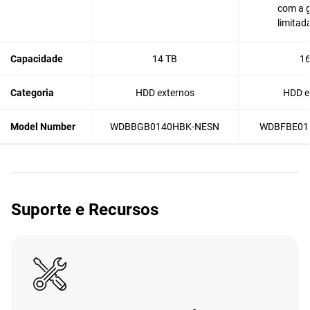
com a g
limitad
Capacidade
14 TB
16
Categoria
HDD externos
HDD e
Model Number
WDBBGB0140HBK-NESN
WDBFBE01
Suporte e Recursos