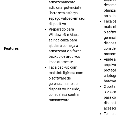
armazenamento
desem
adicional potencial e
otimiz
libere sem esforço
ao sai
espaço valioso em seu
Faça b
dispositivo
mais in
Preparado para
o softw
Windows® e Mac ao
gerenc
sair da caixa para
disposi
ajudar a começa a
Features
com de
armazenar e a fazer
ranso
backup de arquivos
Ajude a
imediatamente
arquivo
Faça backup com
proteçã
mais inteligência com
criptog
o software de
hardwa
gerenciamento de
2 porta
dispositivo incluído,
3.2 Gen
com defesa contra
para c
ransomware
disposi
acessór
Tenha p