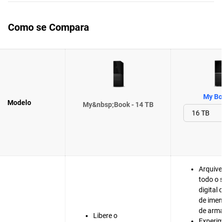
Como se Compara
My Bo
Modelo
My&nbsp;Book - 14 TB
Arquive
todo o
digital
de ime
de arm
Libere o
Experi