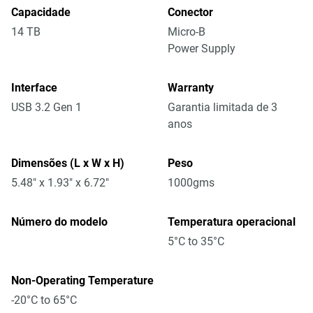
Capacidade
Conector
14 TB
Micro-B
Power Supply
Interface
Warranty
USB 3.2 Gen 1
Garantia limitada de 3
anos
Dimensões (L x W x H)
Peso
5.48" x 1.93" x 6.72"
1000gms
Número do modelo
Temperatura operacional
5°C to 35°C
Non-Operating Temperature
-20°C to 65°C