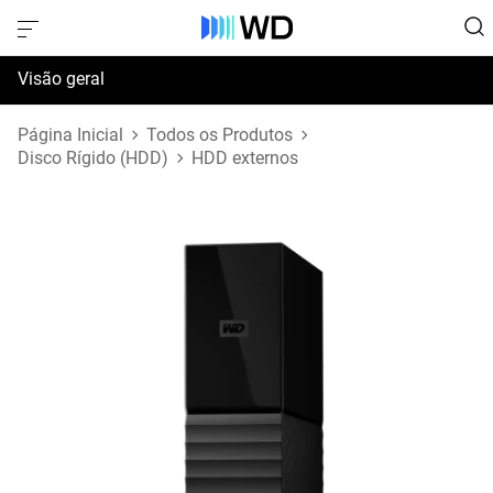
Visão geral
Especificações
Página Inicial
Todos os Produtos
Disco Rígido (HDD)
HDD externos
Suporte e Recursos