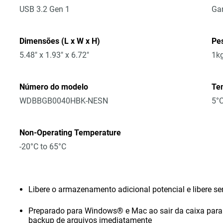
USB 3.2 Gen 1
Gar
Dimensões (L x W x H)
Pe
5.48" x 1.93" x 6.72"
1k
Número do modelo
Te
WDBBGB0040HBK-NESN
5°C
Non-Operating Temperature
-20°C to 65°C
Libere o armazenamento adicional potencial e libere s
Preparado para Windows® e Mac ao sair da caixa para
backup de arquivos imediatamente