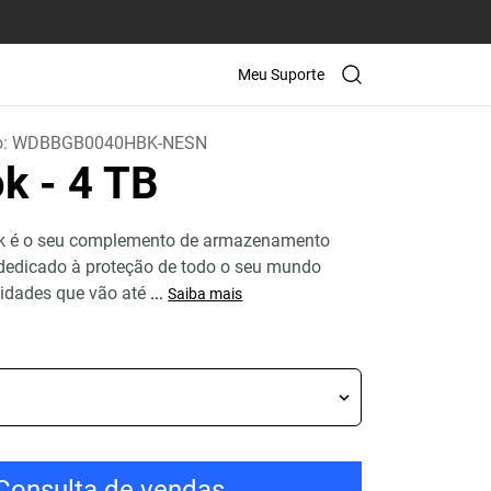
Meu Suporte
o:
WDBBGB0040HBK-NESN
ok
- 4 TB
k é o seu complemento de armazenamento
 dedicado à proteção de todo o seu mundo
cidades que vão até
...
Saiba mais
Consulta de vendas