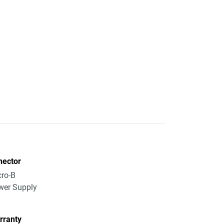
nector
ro-B
wer Supply
rranty