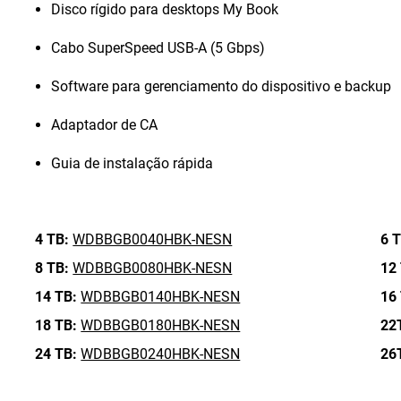
Disco rígido para desktops My Book
Cabo SuperSpeed USB-A (5 Gbps)
Software para gerenciamento do dispositivo e backup
Adaptador de CA
Guia de instalação rápida
4 TB:
WDBBGB0040HBK-NESN
6 T
8 TB:
WDBBGB0080HBK-NESN
12
14 TB:
WDBBGB0140HBK-NESN
16
18 TB:
WDBBGB0180HBK-NESN
22
24 TB:
WDBBGB0240HBK-NESN
26