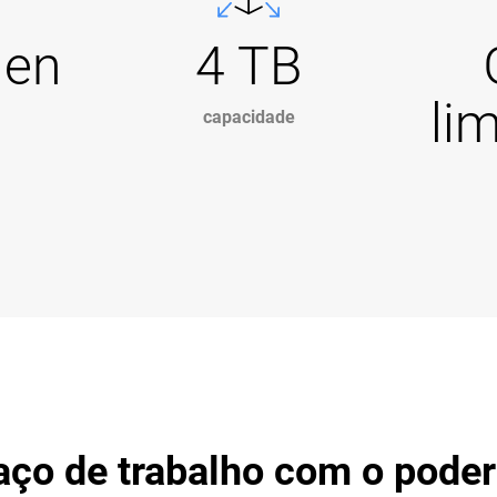
Gen
4 TB
li
capacidade
aço de trabalho com o pode