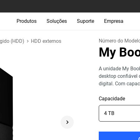
Produtos
Soluções
Suporte
Empresa
Número do Model
ígido (HDD)
HDD externos
My Bo
A unidade My Boo
desktop confiável
digital. Com capa
Capacidade