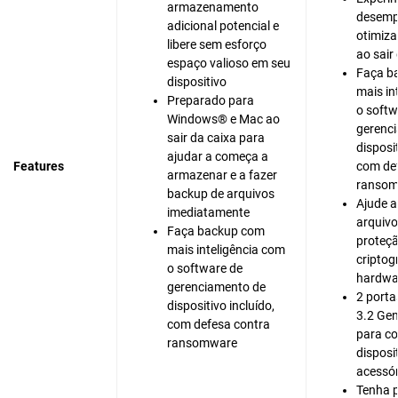
armazenamento
desem
adicional potencial e
otimiz
libere sem esforço
ao sai
espaço valioso em seu
Faça b
dispositivo
mais in
Preparado para
o softw
Windows® e Mac ao
gerenc
sair da caixa para
disposi
ajudar a começa a
Features
com de
armazenar e a fazer
ranso
backup de arquivos
Ajude a
imediatamente
arquivo
Faça backup com
proteçã
mais inteligência com
criptog
o software de
hardwa
gerenciamento de
2 porta
dispositivo incluído,
3.2 Gen
com defesa contra
para c
ransomware
disposi
acessór
Tenha p