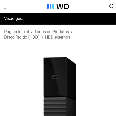
Visão geral
Especificações
Página Inicial
Todos os Produtos
Disco Rígido (HDD)
HDD externos
Suporte e Recursos