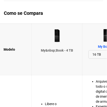
Como se Compara
My Bo
Modelo
My&nbsp;Book - 4 TB
Arquive
todo o
digital
de ime
de arm
Libere o
Experi