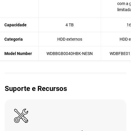
com a g
limitad
Capacidade
4 TB
16
Categoria
HDD externos
HDD e
Model Number
WDBBGB0040HBK-NESN
WDBFBE01
Suporte e Recursos