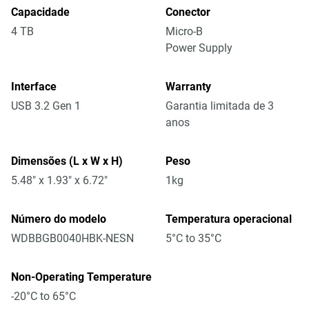
Capacidade
Conector
4 TB
Micro-B
Power Supply
Interface
Warranty
USB 3.2 Gen 1
Garantia limitada de 3
anos
Dimensões (L x W x H)
Peso
5.48" x 1.93" x 6.72"
1kg
Número do modelo
Temperatura operacional
WDBBGB0040HBK-NESN
5°C to 35°C
Non-Operating Temperature
-20°C to 65°C